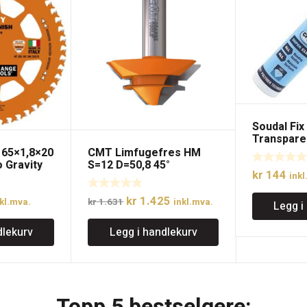
Soudal Fix 
Transpare
165×1,8×20
CMT Limfugefres HM
 Gravity
S=12 D=50,8 45°
kr
144
inkl
lig
åværende
Opprinnelig
Nåværende
kr
1.425
kl.mva.
kr
1.631
inkl.mva.
Legg i
is
pris
pris
dlekurv
Legg i handlekurv
:
var:
er:
 438.
kr 1.631.
kr 1.425.
Topp 5 bestselgere: