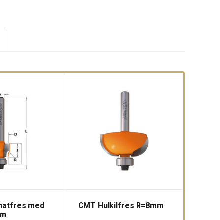
natfres med
CMT Hulkilfres R=8mm
mm