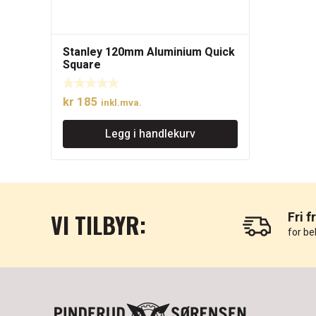
Stanley 120mm Aluminium Quick
Square
kr
185
inkl.mva.
Legg i handlekurv
VI TILBYR:
Fri f
for be