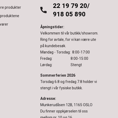
22 19 79 20/
re produkter
918 05 890
 produktene
varer
Åpningstider:
Velkommen til vår butikk/showrom.
Ring for avtale, for vi kan være ute
på kundebesøk.
Mandag - Torsdag: 8:00-17:00
Fredag: 8:00-15:00
Lørdag: Stengt
Sommerferien 2026
Torsdag 6.8 og fredag 7.8 holder vi
stengt i vår fysiske butikk.
Adresse:
Munkerudåsen 12B, 1165 OSLO
Du finner oppkjørselen til oss
mellom nr. 10 og 16