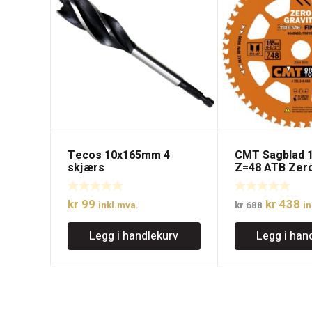
Tecos 10x165mm 4
CMT Sagblad 
skjærs
Z=48 ATB Zero
sneglebor/spiralbor
Extreme finish
Opprinne
N
kr
99
kr
438
inkl.mva.
kr
688
in
pris
pr
Legg i handlekurv
Legg i han
var:
er
kr 688.
kr