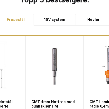
Fresestål
18V system
Høvler
Notstål
CMT 4mm Notfres med
CMT Lami
serie
bunnskjær HM
radie 0,4