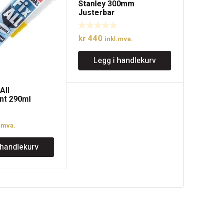
Stanley 300mm
Justerbar
konstruksjonstriangel
kr
440
inkl.mva.
Legg i handlekurv
All
nt 290ml
Stanl
Juste
konstr
.mva.
kr
29
 handlekurv
Le