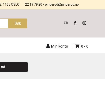
B, 1165 OSLO
22 19 79 20
/
pinderud@pinderud.no
Min konto
0
0
 nå