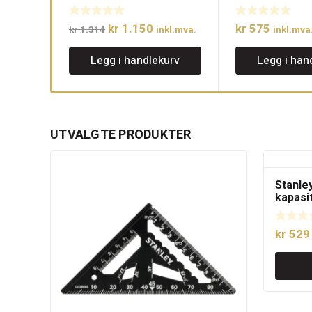
Opprinnelig
Nåværende
kr
1.150
kr
575
kr
1.314
inkl.mva.
inkl.mva
pris
pris
Legg i handlekurv
Legg i han
var:
er:
kr 1.314.
kr 1.150.
UTVALGTE PRODUKTER
Stanley
kapasi
kr
529