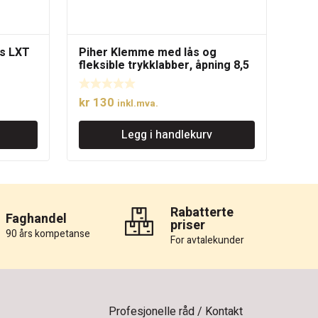
s LXT
Piher Klemme med lås og
fleksible trykklabber, åpning 8,5
cm
de
kr
130
inkl.mva.
Legg i handlekurv
Rabatterte
Faghandel
priser
90 års kompetanse
For avtalekunder
Profesjonelle råd / Kontakt