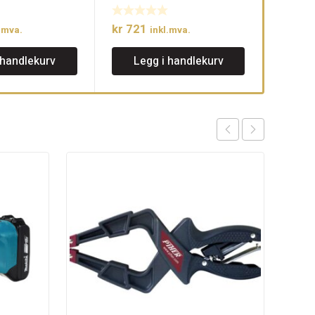
kr
721
.mva.
inkl.mva.
 handlekurv
Legg i handlekurv
Kir
kr
2