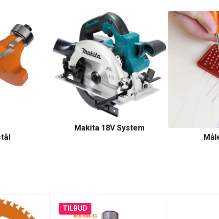
Makita 18V System
tål
Mål
TILBUD