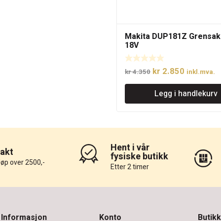
Makita DUP181Z Grensak
18V
Opprinnelig
Nåværen
kr
2.850
kr
4.350
inkl.mva.
pris
pris
Legg i handlekurv
var:
er:
kr 4.350.
kr 2.850.
Hent i vår
rakt
fysiske butikk
løp over 2500,-
Etter 2 timer
Informasjon
Konto
Butikk