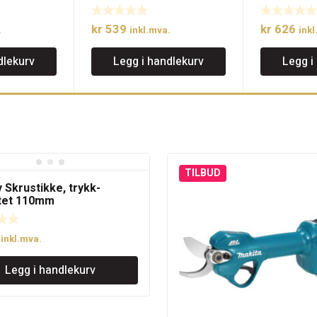
kr
539
kr
626
.
inkl.mva.
inkl
dlekurv
Legg i handlekurv
Legg i
TILBUD
 Skrustikke, trykk-
tet 110mm
inkl.mva.
Legg i handlekurv