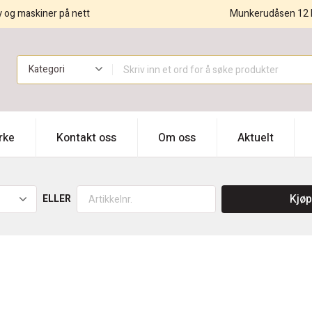
y og maskiner på nett
Munkerudåsen 12 
!
rke
Kontakt oss
Om oss
Aktuelt
Kjøp
ELLER