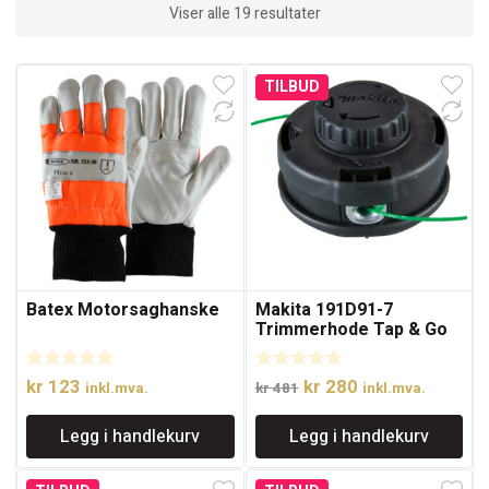
Viser alle 19 resultater
TILBUD
Batex Motorsaghanske
Makita 191D91-7
Trimmerhode Tap & Go
2,0mm M8x1,25LH
Opprinnelig
Nåværende
kr
123
kr
280
inkl.mva.
kr
481
inkl.mva.
pris
pris
Legg i handlekurv
Legg i handlekurv
var:
er:
kr 481.
kr 280.