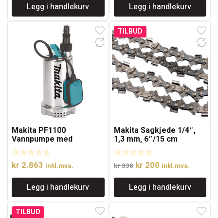
Legg i handlekurv
Legg i handlekurv
var:
er:
var:
er:
kr 369.
kr 185.
kr 3.744.
kr 2.246.
TILBUD
Makita PF1100
Makita Sagkjede 1/4″,
Vannpumpe med
1,3 mm, 6″/15 cm
kapasitet på 250l/min.
Opprinnelig
Nåværende
kr
2.863
kr
200
inkl.mva.
kr
338
inkl.mva.
pris
pris
Legg i handlekurv
Legg i handlekurv
var:
er:
kr 338.
kr 200.
TILBUD