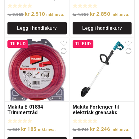
cm) uten batteri.
Kompakt og lett.
Opprinnelig
Nåværende
Opprinnelig
Nåværende
kr
2.510
kr
2.850
kr
3.863
inkl.mva.
kr
4.350
inkl.mva.
pris
pris
pris
pris
Legg i handlekurv
Legg i handlekurv
var:
er:
var:
er:
kr 3.863.
kr 2.510.
kr 4.350.
kr 2.850.
TILBUD
TILBUD
Makita E-01834
Makita Forlenger til
Trimmertråd
elektrisk grensaks
kløverformet 2,7 mm x
30 meter
Opprinnelig
Nåværende
Opprinnelig
Nåværende
kr
185
kr
2.246
kr
369
inkl.mva.
kr
3.744
inkl.mva.
pris
pris
pris
pris