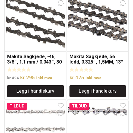
Makita Sagkjede, -46,
Makita Sagkjede, 56
3/8″, 1.1 mm / 0.043″, 30
ledd, 0.325″, 1,5MM, 13″
cm / 12″, 90PX / 291
Opprinnelig
Nåværende
kr
295
kr
475
kr
494
inkl.mva.
inkl.mva.
pris
pris
Legg i handlekurv
Legg i handlekurv
var:
er:
kr 494.
kr 295.
TILBUD
TILBUD