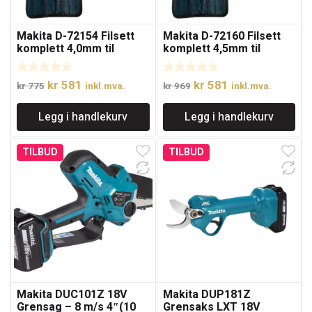
Makita D-72154 Filsett
Makita D-72160 Filsett
komplett 4,0mm til
komplett 4,5mm til
kjede- og motorsag
kjede- og motorsag
Opprinnelig
Nåværende
Opprinnelig
Nåværende
kr
581
kr
581
kr
775
inkl.mva.
kr
969
inkl.mva.
pris
pris
pris
pris
Legg i handlekurv
Legg i handlekurv
var:
er:
var:
er:
kr 775.
kr 581.
kr 969.
kr 581.
TILBUD
TILBUD
Makita DUC101Z 18V
Makita DUP181Z
Grensag – 8 m/s 4″(10
Grensaks LXT 18V