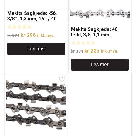
Makita Sagkjede: -56,
3/8″, 1,3 mm, 16″ / 40
cm, 91PX
Makita Sagkjede: 40
ledd, 3/8, 1,1 mm,
Opprinnelig
Nåværende
kr
296
kr
574
inkl.mva.
10″/250 mm
pris
pris
Les mer
var:
er:
Opprinnelig
Nåværende
kr
225
kr
374
inkl.mva.
kr 574.
kr 296.
pris
pris
Les mer
var:
er:
kr 374.
kr 225.