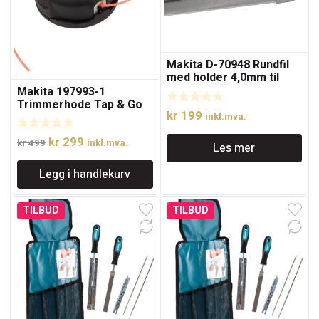
Makita D-70948 Rundfil
med holder 4,0mm til
kjede- og motorsag
Makita 197993-1
Trimmerhode Tap & Go
kr
199
2,4mm M10x1,25LH
inkl.mva.
Opprinnelig
Nåværende
kr
299
kr
499
inkl.mva.
Les mer
pris
pris
Legg i handlekurv
var:
er:
kr 499.
kr 299.
TILBUD
TILBUD