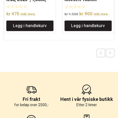
13″
Opprinnelig
Nåværende
kr
475
kr
900
inkl.mva.
kr
1.500
inkl.mva.
pris
pris
Legg i handlekurv
Legg i handlekurv
var:
er:
kr 1.500.
kr 900.
Fri frakt
Hent i vår fysiske butikk
for beløp over 2500,-
Etter 2 timer