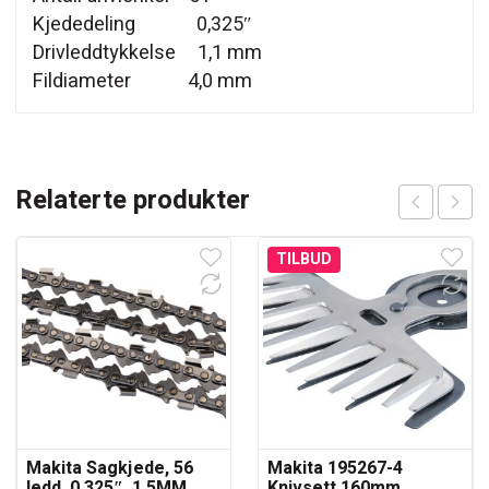
Kjededeling 0,325″
Drivleddtykkelse 1,1 mm
Fildiameter 4,0 mm
Relaterte produkter
TILBUD
Makita Sagkjede, 56
Makita 195267-4
ledd, 0.325″, 1,5MM,
Knivsett 160mm