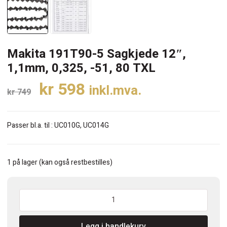
Makita 191T90-5 Sagkjede 12″,
1,1mm, 0,325, -51, 80 TXL
Opprinnelig
Nåværende
kr
598
inkl.mva.
kr
749
pris
pris
var:
er:
Passer bl.a. til : UC010G, UC014G
kr 749.
kr 598.
1 på lager (kan også restbestilles)
Makita
191T90-
5
Legg i handlekurv