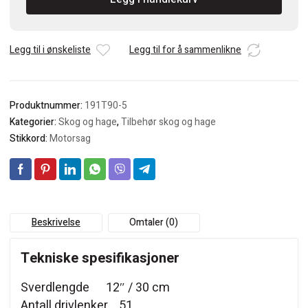
Sagkjede
12",
1,1mm,
0,325,
Legg til i ønskeliste
Legg til for å sammenlikne
-51,
80
TXL
Produktnummer:
191T90-5
antall
Kategorier:
Skog og hage
,
Tilbehør skog og hage
Stikkord:
Motorsag
Beskrivelse
Omtaler (0)
Tekniske spesifikasjoner
Sverdlengde 12″ / 30 cm
Antall drivlenker 51