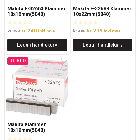
Makita F-32663 Klammer
Makita F-32689 Klammer
10x16mm(5040)
10x22mm(5040)
Opprinnelig
Nåværende
Opprinnelig
Nåværende
kr
240
kr
299
kr
398
inkl.mva.
kr
498
inkl.mva.
pris
pris
pris
pris
Legg i handlekurv
Legg i handlekurv
var:
er:
var:
er:
kr 398.
kr 240.
kr 498.
kr 299.
TILBUD
Makita Klammer
10x19mm(5040)