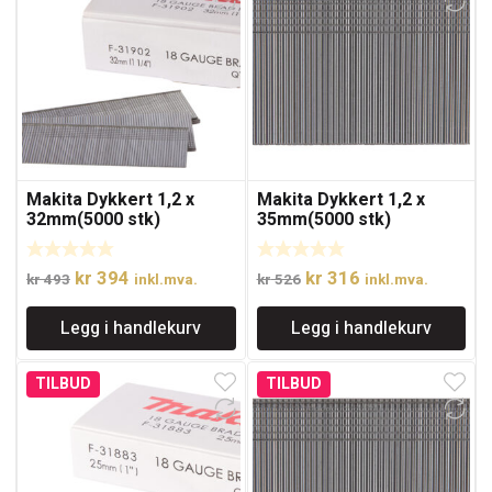
Makita Dykkert 1,2 x
Makita Dykkert 1,2 x
32mm(5000 stk)
35mm(5000 stk)
Opprinnelig
Nåværende
Opprinnelig
Nåværende
kr
394
kr
316
kr
493
inkl.mva.
kr
526
inkl.mva.
pris
pris
pris
pris
Legg i handlekurv
Legg i handlekurv
var:
er:
var:
er:
kr 493.
kr 394.
kr 526.
kr 316.
TILBUD
TILBUD