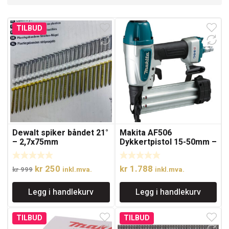
TILBUD
Dewalt spiker båndet 21°
Makita AF506
– 2,7x75mm
Dykkertpistol 15-50mm –
18Ga
Opprinnelig
Nåværende
kr
250
kr
1.788
kr
999
inkl.mva.
inkl.mva.
pris
pris
Legg i handlekurv
Legg i handlekurv
var:
er:
kr 999.
kr 250.
TILBUD
TILBUD