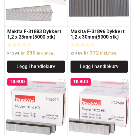
Makita F-31883 Dykkert
Makita F-31896 Dykkert
1,2 x 25mm(5000 stk)
1,2 x 30mm(5000 stk)
Opprinnelig
Nåværende
Opprinnelig
Nåværende
kr
230
kr
372
kr
384
inkl.mva.
kr
469
inkl.mva.
pris
pris
pris
pris
Legg i handlekurv
Legg i handlekurv
var:
er:
var:
er:
kr 384.
kr 230.
kr 469.
kr 372.
TILBUD
TILBUD