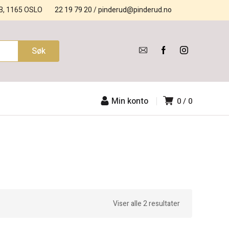
B, 1165 OSLO
22 19 79 20
/
pinderud@pinderud.no
Min konto
0
0
Viser alle 2 resultater