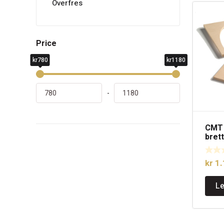
Overfres
Price
kr780
kr1180
-
CMT 
bret
tang
kr
1.
Le