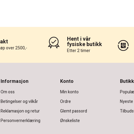
Hent i vår
rakt
fysiske butikk
løp over 2500,-
Etter 2 timer
Informasjon
Konto
Butikk
Om oss
Min konto
Populæ
Betingelser og vilkår
Ordre
Nyeste
Reklamasjon og retur
Glemt passord
Tilbuds
Personvernerklæring
Ønskeliste