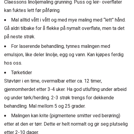
Claessons linoljemaling grunning. Puss og leir- overflater
kan fuktes lett før påføring.
Mal alltid vått i vått og med mye maling med “lett” hånd.
Gå aldri tilbake for å flekke på nymalt overflate, men ta det
på neste strøk.
For laserende behandling, tynnes malingen med
emulsjon, like deler linolje, egg og vann. Kan kjøpes ferdig
hos oss.
Tørketider
Støvtørr i en time, overmalbar etter ca. 12 timer,
gjennomherdet etter 3-4 uker. Ha god utlufting under arbeid
og under tørk/herding. 2-3 strøk trengs for dekkende
behandling. Mal mellom 5 og 25 grader.
Malingen kan krite (pigmentene smitter ved berøring)
etter at den er tørr. Dette er helt normalt og gir seg plutselig
etter 2-10 dager.