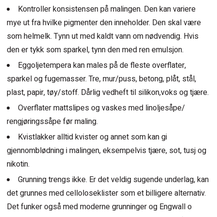
Kontroller konsistensen på malingen. Den kan variere
mye ut fra hvilke pigmenter den inneholder. Den skal være
som helmelk. Tynn ut med kaldt vann om nødvendig. Hvis
den er tykk som sparkel, tynn den med ren emulsjon.
Eggoljetempera kan males på de fleste overflater,
sparkel og fugemasser. Tre, mur/puss, betong, plåt, stål,
plast, papir, tøy/stoff. Dårlig vedheft til silikon,voks og tjære.
Overflater mattslipes og vaskes med linoljesåpe/
rengjøringssåpe før maling.
Kvistlakker alltid kvister og annet som kan gi
gjennomblødning i malingen, eksempelvis tjære, sot, tusj og
nikotin.
Grunning trengs ikke. Er det veldig sugende underlag, kan
det grunnes med celloloseklister som et billigere alternativ.
Det funker også med moderne grunninger og Engwall o