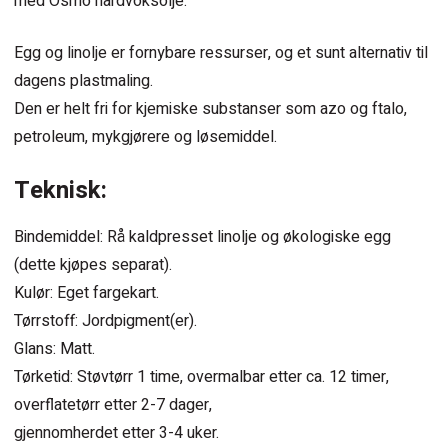
med Osmo hardvoksolje.
Egg og linolje er fornybare ressurser, og et sunt alternativ til
dagens plastmaling.
Den er helt fri for kjemiske substanser som azo og ftalo,
petroleum, mykgjørere og løsemiddel.
Teknisk:
Bindemiddel: Rå kaldpresset linolje og økologiske egg
(dette kjøpes separat).
Kulør: Eget fargekart.
Tørrstoff: Jordpigment(er).
Glans: Matt.
Tørketid: Støvtørr 1 time, overmalbar etter ca. 12 timer,
overflatetørr etter 2-7 dager,
gjennomherdet etter 3-4 uker.