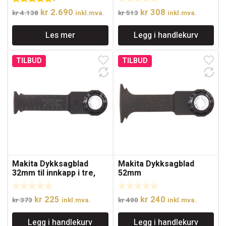
glassfiber, Starlock
Opprinnelig
Nåværende
Opprinnelig
Nåværende
kr
2.690
kr
308
kr
4.138
inkl.mva.
kr
513
inkl.mva.
pris
pris
pris
pris
Les mer
Legg i handlekurv
var:
er:
var:
er:
kr 4.138.
kr 2.690.
kr 513.
kr 308.
TILBUD
TILBUD
Makita Dykksagblad
Makita Dykksagblad
32mm til innkapp i tre,
52mm
metall og plast, Starlock
Plus
Opprinnelig
Nåværende
Opprinnelig
Nåværende
kr
225
kr
240
kr
373
inkl.mva.
kr
400
inkl.mva.
pris
pris
pris
pris
Legg i handlekurv
Legg i handlekurv
var:
er:
var:
er: