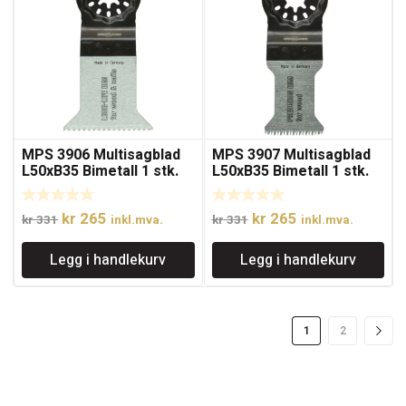
MPS 3906 Multisagblad
MPS 3907 Multisagblad
L50xB35 Bimetall 1 stk.
L50xB35 Bimetall 1 stk.
Opprinnelig
Nåværende
Opprinnelig
Nåværende
kr
265
kr
265
kr
331
inkl.mva.
kr
331
inkl.mva.
pris
pris
pris
pris
Legg i handlekurv
Legg i handlekurv
var:
er:
var:
er:
kr 331.
kr 265.
kr 331.
kr 265.
1
2