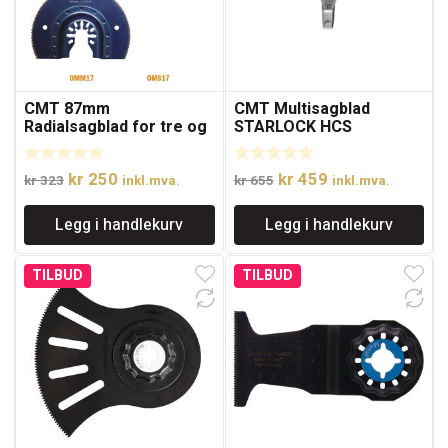
CMT 87mm
CMT Multisagblad
Radialsagblad for tre og
STARLOCK HCS
metall
Fugekniv 4 mm for
nating av båtdekk etc.
Opprinnelig
Nåværende
Opprinnelig
Nåværende
kr
250
kr
459
kr
323
inkl.mva.
kr
655
inkl.mva.
pris
pris
pris
pris
Legg i handlekurv
Legg i handlekurv
var:
er:
var:
er:
kr 323.
kr 250.
kr 655.
kr 459.
TILBUD
TILBUD