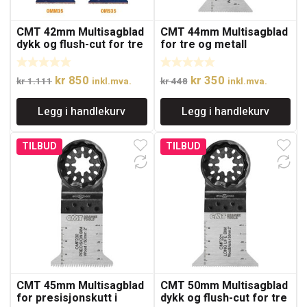
CMT 42mm Multisagblad
CMT 44mm Multisagblad
dykk og flush-cut for tre
for tre og metall
og spiker
Opprinnelig
Nåværende
Opprinnelig
Nåværende
kr
850
kr
350
kr
1.111
inkl.mva.
kr
448
inkl.mva.
pris
pris
pris
pris
Legg i handlekurv
Legg i handlekurv
var:
er:
var:
er:
kr 1.111.
kr 850.
kr 448.
kr 350.
TILBUD
TILBUD
CMT 45mm Multisagblad
CMT 50mm Multisagblad
for presisjonskutt i
dykk og flush-cut for tre