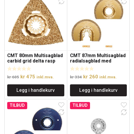
CMT 80mm Multisagblad
CMT 87mm Multisagblad
carbid grid delta rasp
radialsagblad med
karbidkorn
Opprinnelig
Nåværende
Opprinnelig
Nåværende
kr
475
kr
260
kr
605
inkl.mva.
kr
334
inkl.mva.
pris
pris
pris
pris
Legg i handlekurv
Legg i handlekurv
var:
er:
var:
er:
kr 605.
kr 475.
kr 334.
kr 260.
TILBUD
TILBUD