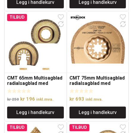
Legg i handlekurv
Legg i handlekurv
var:
er:
var:
er:
kr 123.
kr 95.
kr 400.
kr 310.
TILBUD
CMT 65mm Multisagblad
CMT 75mm Multisagblad
radialsagblad med
radialsagblad med
karbidkorn
karbidkorn
Opprinnelig
Nåværende
kr
196
kr
693
kr
250
inkl.mva.
inkl.mva.
pris
pris
Legg i handlekurv
Legg i handlekurv
var:
er:
kr 250.
kr 196.
TILBUD
TILBUD