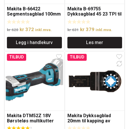
Makita B-66422
Makita B-69755
Segmentsagblad 100mm
Dykksagblad 45 23 TPI til
til kapp i tre, metall og
kapping av metall,
plast, Starlock Max
rustfritt, plast og
Opprinnelig
Nåværende
Opprinnelig
Nåværende
kr
372
kr
379
glassfiber, Starlock
kr
620
inkl.mva.
kr
631
inkl.mva.
pris
pris
pris
pris
Legg i handlekurv
Les mer
var:
er:
var:
er:
kr 620.
kr 372.
kr 631.
kr 379.
TILBUD
TILBUD
Makita DTM52Z 18V
Makita Dykksagblad
Børsteløs multikutter
20mm til kapping av
uten batteri
metall, rustfritt, plast og
2