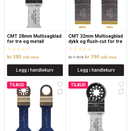
CMT 28mm Multisagblad
CMT 32mm Multisagblad
for tre og metall
dykk og flush-cut for tre
og spiker med ekstra
lang levetid
Opprinnelig
Nåværende
kr
385
kr
790
inkl.mva.
kr
1.010
inkl.mva.
pris
pris
Legg i handlekurv
Legg i handlekurv
var:
er:
kr 1.010.
kr 790.
TILBUD
TILBUD