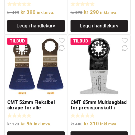
treverk med
og spiker
japantanning
Opprinnelig
Nåværende
Opprinnelig
Nåværende
kr
390
kr
290
kr
499
inkl.mva.
kr
373
inkl.mva.
pris
pris
pris
pris
Legg i handlekurv
Legg i handlekurv
var:
er:
var:
er:
kr 499.
kr 390.
kr 373.
kr 290.
TILBUD
TILBUD
CMT 52mm Fleksibel
CMT 65mm Multisagblad
skrape for alle
for presisjonskutt i
materialer
treverk
Opprinnelig
Nåværende
Opprinnelig
Nåværende
kr
95
kr
310
kr
123
inkl.mva.
kr
400
inkl.mva.
pris
pris
pris
pris