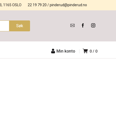
B, 1165 OSLO
22 19 79 20
/
pinderud@pinderud.no
Min konto
0
0