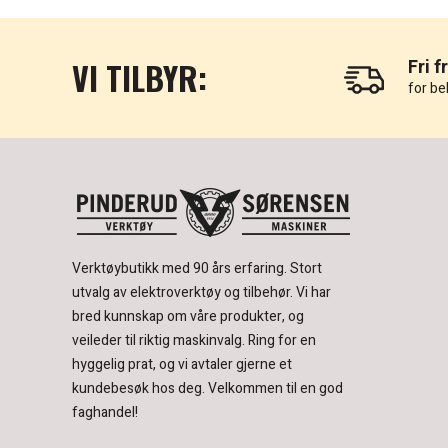
VI TILBYR:
Fri f
for be
Verktøybutikk med 90 års erfaring.
Stort
utvalg av elektroverktøy og tilbehør.
Vi har
bred kunnskap om våre produkter, og
veileder til riktig maskinvalg. Ring for en
hyggelig prat, og vi avtaler gjerne et
kundebesøk hos deg.
Velkommen til en god
faghandel!