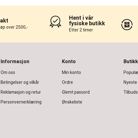
Hent i vår
rakt
fysiske butikk
løp over 2500,-
Etter 2 timer
Informasjon
Konto
Butikk
Om oss
Min konto
Populæ
Betingelser og vilkår
Ordre
Nyeste
Reklamasjon og retur
Glemt passord
Tilbuds
Personvernerklæring
Ønskeliste