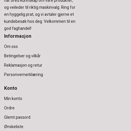
har bred kunnskap om våre produkter,
og veileder til riktig maskinvalg. Ring for
en hyggelig prat, og vi avtaler gjerne et
kundebesøk hos deg.
Velkommen til en
god faghandel!
Informasjon
Om oss
Betingelser og vilkår
Reklamasjon og retur
Personvernerklæring
Konto
Min konto
Ordre
Glemt passord
Ønskeliste