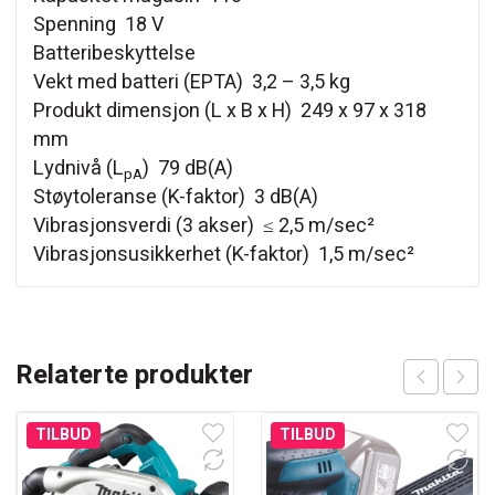
Spenning 18 V
Batteribeskyttelse
Vekt med batteri (EPTA) 3,2 – 3,5 kg
Produkt dimensjon (L x B x H) 249 x 97 x 318
mm
Lydnivå (L
) 79 dB(A)
pA
Støytoleranse (K-faktor) 3 dB(A)
Vibrasjonsverdi (3 akser) ≤ 2,5 m/sec²
Vibrasjonsusikkerhet (K-faktor) 1,5 m/sec²
Relaterte produkter
TILBUD
TILBUD