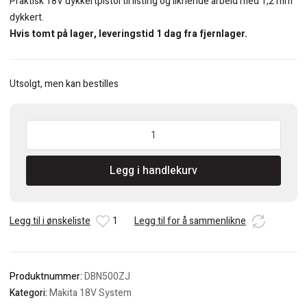
kr 9.188.
kr 5.950.
Praktisk 18V dykkertpistol til listing og liknende arbeid med 1,2 mm
dykkert.
Hvis tomt på lager, leveringstid 1 dag fra fjernlager.
Utsolgt, men kan bestilles
Makita
DBN500ZJ
18V
Legg i handlekurv
Dykkertpistol
med
1,2mm
dykkert
Legg til i ønskeliste
1
Legg til for å sammenlikne
18Gauge
antall
Produktnummer:
DBN500ZJ
Kategori:
Makita 18V System