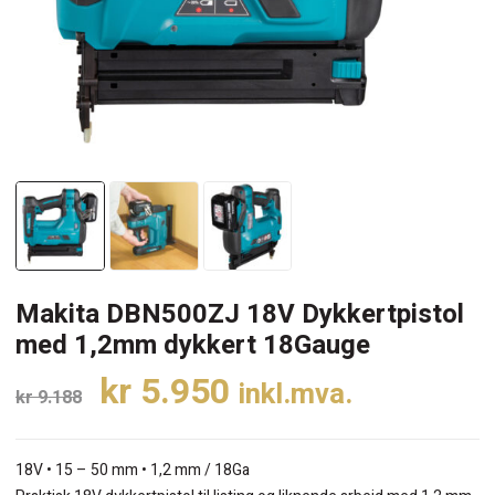
Makita DBN500ZJ 18V Dykkertpistol
med 1,2mm dykkert 18Gauge
Opprinnelig
Nåværende
kr
5.950
inkl.mva.
kr
9.188
pris
pris
var:
er:
18V • 15 – 50 mm • 1,2 mm / 18Ga