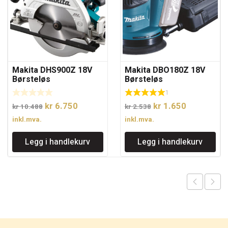
Makita DHS900Z 18V
Makita DBO180Z 18V
Børsteløs
Børsteløs
batterisirkelsag.
eksentersliper uten
1
235mm sagblad
batteri.
Opprinnelig
Nåværende
Opprinnelig
Nåværend
kr
6.750
kr
1.650
kr
10.488
kr
2.538
pris
pris
pris
pris
inkl.mva.
inkl.mva.
var:
er:
var:
er:
Legg i handlekurv
Legg i handlekurv
kr 10.488.
kr 6.750.
kr 2.538.
kr 1.650.