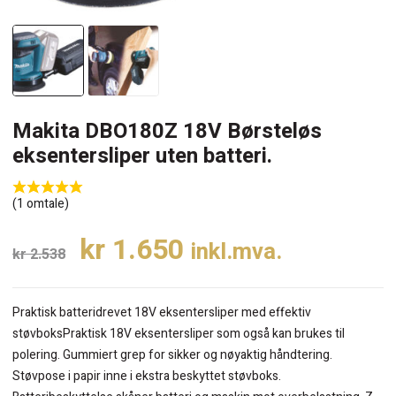
Makita DBO180Z 18V Børsteløs
eksentersliper uten batteri.
(
1
omtale)
Opprinnelig
Nåværende
kr
1.650
inkl.mva.
kr
2.538
pris
pris
var:
er:
Praktisk batteridrevet 18V eksentersliper med effektiv
kr 2.538.
kr 1.650.
støvboksPraktisk 18V eksentersliper som også kan brukes til
polering. Gummiert grep for sikker og nøyaktig håndtering.
Støvpose i papir inne i ekstra beskyttet støvboks.