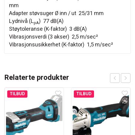
mm
Adapter støvsuger Ø inn / ut 25/31 mm
Lydnivå (L
) 77 dB(A)
pA
Støytoleranse (K-faktor) 3 dB(A)
Vibrasjonsverdi (3 akser) 2,5 m/sec²
Vibrasjonsusikkerhet (K-faktor) 1,5 m/sec²
Relaterte produkter
TILBUD
TILBUD