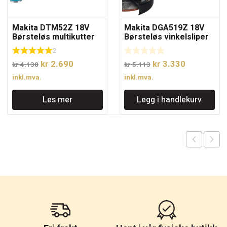
Makita DTM52Z 18V
Makita DGA519Z 18V
Børsteløs multikutter
Børsteløs vinkelsliper
uten batteri
uten batteri 125mm
2
Opprinnelig
Nåværende
Opprinnelig
Nåværend
kr
2.690
kr
3.330
kr
4.138
kr
5.113
pris
pris
pris
pris
inkl.mva.
inkl.mva.
var:
er:
var:
er:
Les mer
Legg i handlekurv
kr 4.138.
kr 2.690.
kr 5.113.
kr 3.330.