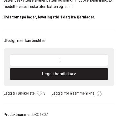
Batteribeskyttelse skåner batteri og maskin mot overbelastning. Z-
modell leveres i eske uten batteri og lader.
Hvis tomt på lager, leveringstid 1 dag fra fjernlager.
Utsolgt, men kan bestilles
Makita
DBO180Z
18V
Legg i handlekurv
Børsteløs
eksentersliper
uten
batteri.
Legg til i ønskeliste
3
Legg til for å sammenlikne
antall
Produktnummer:
DBO180Z