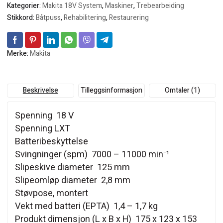
Kategorier:
Makita 18V System
,
Maskiner
,
Trebearbeiding
Stikkord:
Båtpuss
,
Rehabilitering
,
Restaurering
Merke:
Makita
Beskrivelse
Tilleggsinformasjon
Omtaler (1)
Spenning 18 V
Spenning LXT
Batteribeskyttelse
Svingninger (spm) 7000 – 11000 min⁻¹
Slipeskive diameter 125 mm
Slipeomløp diameter 2,8 mm
Støvpose, montert
Vekt med batteri (EPTA) 1,4 – 1,7 kg
Produkt dimensjon (L x B x H) 175 x 123 x 153