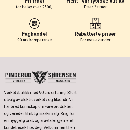
Fri frakt
Hent i vår fysiske butikk
for beløp over 2500,-
Etter 2 timer
Faghandel
Rabatterte priser
90 års kompetanse
For avtalekunder
Verktøybutikk med 90 års erfaring.
Stort
utvalg av elektroverktøy og tilbehør.
Vi
har bred kunnskap om våre produkter,
og veileder til riktig maskinvalg. Ring for
en hyggelig prat, og vi avtaler gjerne et
kundebesøk hos deg.
Velkommen til en