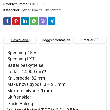
Produktnummer:
DKP180Z
Kategorier:
Høvler
,
Makita 18V System
Beskrivelse
Tilleggsinformasjon
Omtaler (0)
Spenning 18 V
Spenning LXT
Batteribeskyttelse
Turtall 14 000 min⁻¹
Knivbredde 82 mm
Maks høveldybde 0 – 2,0 mm
Maks falsdybde 9 mm
Skiftenøkler
Guide Anlegg