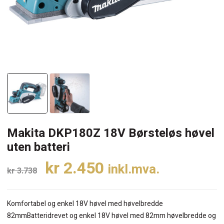
Makita DKP180Z 18V Børsteløs høvel
uten batteri
Opprinnelig
Nåværende
kr
2.450
inkl.mva.
kr
3.738
pris
pris
var:
er:
Komfortabel og enkel 18V høvel med høvelbredde
kr 3.738.
kr 2.450.
82mmBatteridrevet og enkel 18V høvel med 82mm høvelbredde og