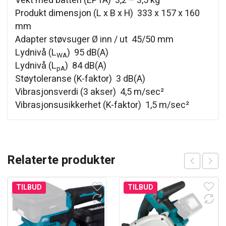
Vekt med batteri (EPTA) 3,2 – 3,5 kg
Produkt dimensjon (L x B x H) 333 x 157 x 160
mm
Adapter støvsuger Ø inn / ut 45/50 mm
Lydnivå (L
) 95 dB(A)
WA
Lydnivå (L
) 84 dB(A)
pA
Støytoleranse (K-faktor) 3 dB(A)
Vibrasjonsverdi (3 akser) 4,5 m/sec²
Vibrasjonsusikkerhet (K-faktor) 1,5 m/sec²
Relaterte produkter
TILBUD
TILBUD