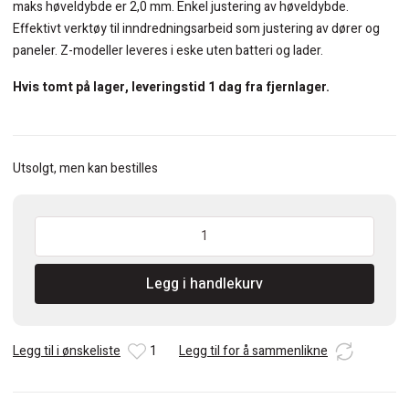
maks høveldybde er 2,0 mm. Enkel justering av høveldybde.
Effektivt verktøy til inndredningsarbeid som justering av dører og
paneler. Z-modeller leveres i eske uten batteri og lader.
Hvis tomt på lager, leveringstid 1 dag fra fjernlager.
Utsolgt, men kan bestilles
Makita
DKP180Z
18V
Legg i handlekurv
Børsteløs
høvel
uten
batteri
Legg til i ønskeliste
1
Legg til for å sammenlikne
antall