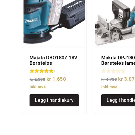
Makita DBO180Z 18V
Makita DPJ180
Børsteløs
Børsteløs lame
eksentersliper uten
uten batteri
1
batteri.
Opprinnelig
Nåværende
Opprinn
kr
1.650
kr
3.07
kr
2.538
kr
4.738
pris
pris
pris
inkl.mva.
inkl.mva.
var:
er:
var:
Legg i handlekurv
Legg i handl
kr 2.538.
kr 1.650.
kr 4.73