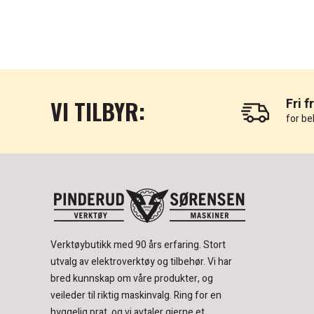
VI TILBYR:
Fri f
for be
Verktøybutikk med 90 års erfaring.
Stort
utvalg av elektroverktøy og tilbehør.
Vi har
bred kunnskap om våre produkter, og
veileder til riktig maskinvalg. Ring for en
hyggelig prat, og vi avtaler gjerne et