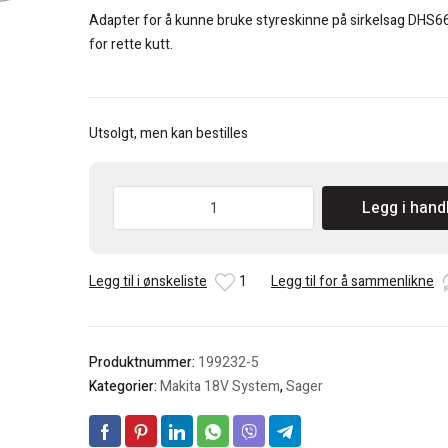
var:
er:
Adapter for å kunne bruke styreskinne på sirkelsag DHS6
kr 1.363.
kr 820.
for rette kutt.
Utsolgt, men kan bestilles
Makita
Legg i hand
Styreskinneadapter
til
DHS660/661
Legg til i ønskeliste
1
Legg til for å sammenlikne
antall
Produktnummer:
199232-5
Kategorier:
Makita 18V System
,
Sager