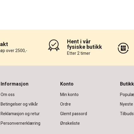
Hent i vår
rakt
fysiske butikk
løp over 2500,-
Etter 2 timer
Informasjon
Konto
Butikk
Om oss
Min konto
Populæ
Betingelser og vilkår
Ordre
Nyeste
Reklamasjon og retur
Glemt passord
Tilbuds
Personvernerklæring
Ønskeliste