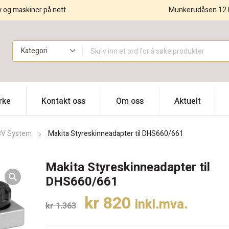
y og maskiner på nett
Munkerudåsen 12 
!
rke
Kontakt oss
Om oss
Aktuelt
8V System
Makita Styreskinneadapter til DHS660/661
Makita Styreskinneadapter til
DHS660/661
Opprinnelig
Nåværende
kr
820
inkl.mva.
kr
1.363
pris
pris