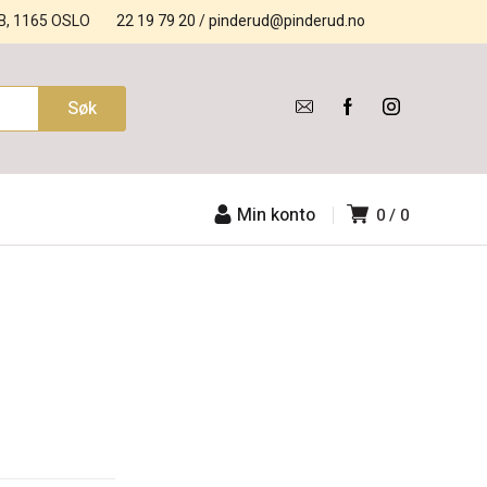
B, 1165 OSLO
22 19 79 20
/
pinderud@pinderud.no
Min konto
0
0