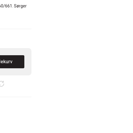
60/661. Sørger
lekurv