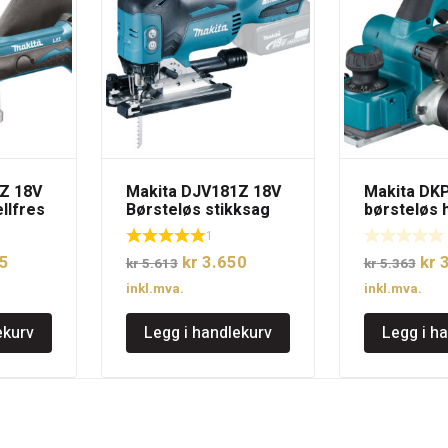
Z 18V
Makita DJV181Z 18V
Makita DK
llfres
Børsteløs stikksag
børsteløs 
uten batteri
batteri
1
elig
Nåværende
Opprinnelig
Nåværende
Opp
5
kr
3.650
kr
3
kr
5.613
kr
5.363
pris
pris
pris
pri
inkl.mva.
inkl.mva.
er:
var:
er:
var:
ekurv
Legg i handlekurv
Legg i h
8.
kr 3.075.
kr 5.613.
kr 3.650.
kr 