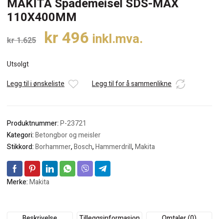
MAKITA Spademeisel SDS-MAX
110X400MM
Opprinnelig
Nåværende
kr
496
inkl.mva.
kr
1.625
pris
pris
var:
er:
Utsolgt
kr 1.625.
kr 496.
Legg til i ønskeliste
Legg til for å sammenlikne
Produktnummer:
P-23721
Kategori:
Betongbor og meisler
Stikkord:
Borhammer
,
Bosch
,
Hammerdrill
,
Makita
Merke:
Makita
Beskrivelse
Tilleggsinformasjon
Omtaler (0)