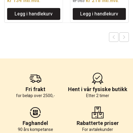
Opprinnelig
Nåværende
kr
134
kr
218
inkl.mva.
kr
363
inkl.mva.
pris
pris
Legg i handlekurv
Legg i handlekurv
var:
er:
kr 363.
kr 218.
Fri frakt
Hent i vår fysiske butikk
for beløp over 2500,-
Etter 2 timer
Faghandel
Rabatterte priser
90 års kompetanse
For avtalekunder