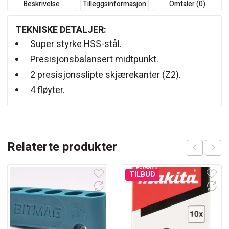
Beskrivelse
Tilleggsinformasjon
Omtaler (0)
TEKNISKE DETALJER:
Super styrke HSS-stål.
Presisjonsbalansert midtpunkt.
2 presisjonsslipte skjærekanter (Z2).
4 fløyter.
Relaterte produkter
TILBUD