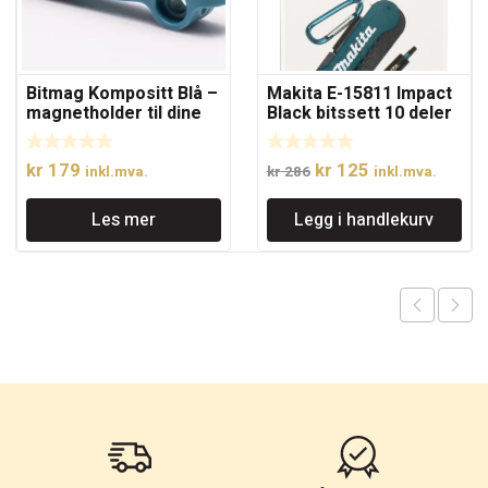
Bitmag Kompositt Blå –
Makita E-15811 Impact
magnetholder til dine
Black bitssett 10 deler
favorittbits
Opprinnelig
Nåværende
kr
179
kr
125
inkl.mva.
kr
286
inkl.mva.
pris
pris
Les mer
Legg i handlekurv
var:
er:
kr 286.
kr 125.