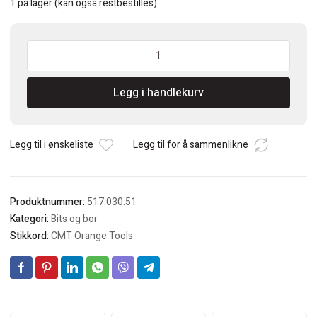
1 på lager (kan også restbestilles)
CMT
Spiralbor
HSS
Legg i handlekurv
3mm
antall
Legg til i ønskeliste
Legg til for å sammenlikne
Produktnummer:
517.030.51
Kategori:
Bits og bor
Stikkord:
CMT Orange Tools