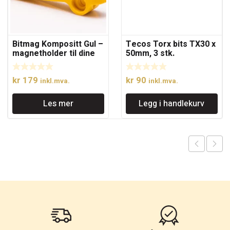
Bitmag Kompositt Gul –
Tecos Torx bits TX30 x
magnetholder til dine
50mm, 3 stk.
favorittbits
kr
179
kr
90
inkl.mva.
inkl.mva.
Les mer
Legg i handlekurv