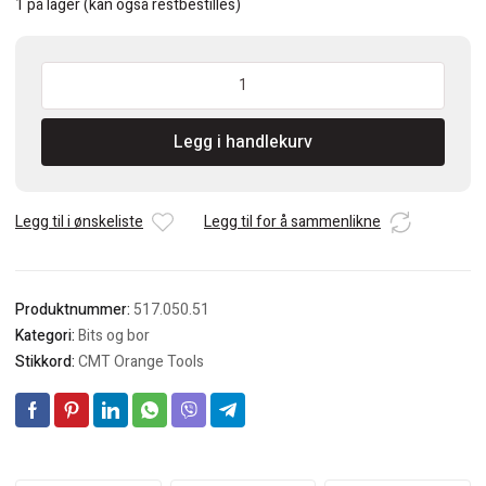
1 på lager (kan også restbestilles)
CMT
Spiralbor
HSS
Legg i handlekurv
5mm
antall
Legg til i ønskeliste
Legg til for å sammenlikne
Produktnummer:
517.050.51
Kategori:
Bits og bor
Stikkord:
CMT Orange Tools