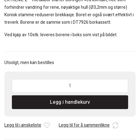
forhindrer vandring for rene, nøyaktige hull (Ø3,2mm og større)
Konisk stamme reduserer brekkasje. Boret er også svært effektivt i
treverk. Borene er de samme som i DT7926 borkassett.
Ved kjøp av 10stk. leveres borene i boks som vist på bildet.
Utsolgt, men kan bestilles
DeWalt
EXTREME
2™
Legg i handlekurv
metallbor
Ø11mm
1
stk.
Legg til i ønskeliste
Legg til for å sammenlikne
antall