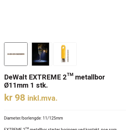
DeWalt EXTREME 2™ metallbor
Ø11mm 1 stk.
kr
98
inkl.mva.
Diameter/borlengde: 11/125mm
EXTREME 2™ metallbor starter boringen ved kontakt, noe som