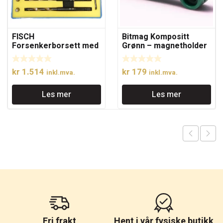
FISCH
Bitmag Kompositt
Forsenkerborsett med
Grønn – magnetholder
forsenker og
til dine favorittbits
dybdestopp.
kr
1.514
kr
179
inkl.mva.
inkl.mva.
Les mer
Les mer
Fri frakt
Hent i vår fysiske butikk