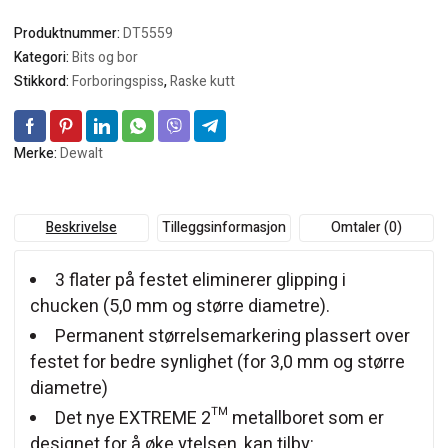
Produktnummer:
DT5559
Kategori:
Bits og bor
Stikkord:
Forboringspiss
,
Raske kutt
Merke:
Dewalt
Beskrivelse
Tilleggsinformasjon
Omtaler (0)
3 flater på festet eliminerer glipping i
chucken (5,0 mm og større diametre).
Permanent størrelsemarkering plassert over
festet for bedre synlighet (for 3,0 mm og større
diametre)
Det nye EXTREME 2™ metallboret som er
designet for å øke ytelsen, kan tilby: