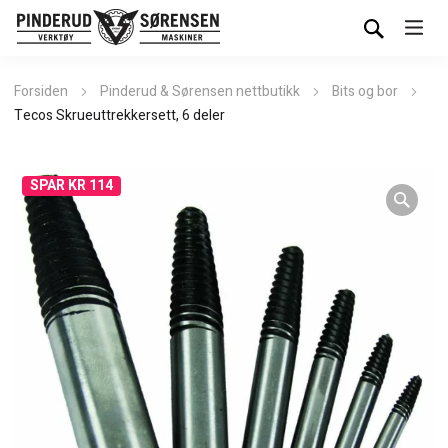
Forsiden
Pinderud & Sørensen nettbutikk
Bits og bor
Tecos Skrueuttrekkersett, 6 deler
SPAR KR 114