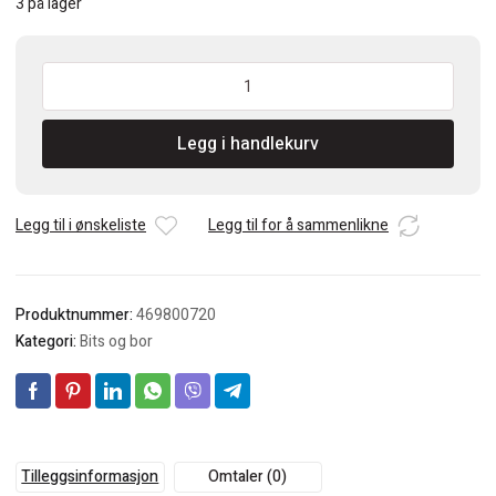
3 på lager
Tecos
Skrueuttrekkersett,
6
Legg i handlekurv
deler
antall
Legg til i ønskeliste
Legg til for å sammenlikne
Produktnummer:
469800720
Kategori:
Bits og bor
Tilleggsinformasjon
Omtaler (0)