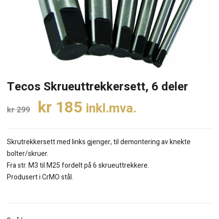
Tecos Skrueuttrekkersett, 6 deler
Opprinnelig
Nåværende
kr
185
inkl.mva.
kr
299
pris
pris
var:
er:
Skrutrekkersett med links gjenger, til demontering av knekte
kr 299.
kr 185.
bolter/skruer.
Fra str. M3 til M25 fordelt på 6 skrueuttrekkere.
Produsert i CrMO stål.