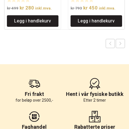
Opprinnelig
Nåværende
Opprinnelig
Nåværende
kr
280
kr
450
kr
499
inkl.mva.
kr
793
inkl.mva.
pris
pris
pris
pris
Legg i handlekurv
Legg i handlekurv
var:
er:
var:
er:
kr 499.
kr 280.
kr 793.
kr 450.
Fri frakt
Hent i vår fysiske butikk
for beløp over 2500,-
Etter 2 timer
Faghandel
Rabatterte priser