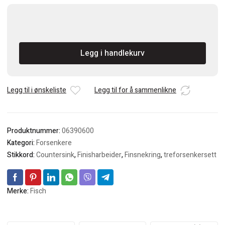
FISCH
16mm
Forsenker
Legg i handlekurv
for
6mm
bor
antall
Legg til i ønskeliste
Legg til for å sammenlikne
Produktnummer:
06390600
Kategori:
Forsenkere
Stikkord:
Countersink
,
Finisharbeider
,
Finsnekring
,
treforsenkersett
Merke:
Fisch