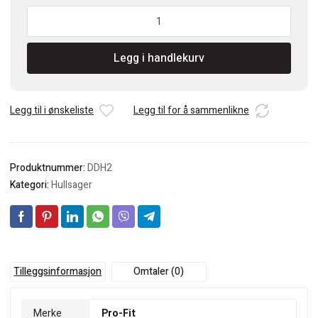
PRO-
FIT
HSS
Legg i handlekurv
DDH2
Senterbor
antall
Legg til i ønskeliste
Legg til for å sammenlikne
Produktnummer:
DDH2
Kategori:
Hullsager
Tilleggsinformasjon
Omtaler (0)
Merke
Pro-Fit