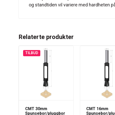
og standtiden vil variere med hardheten på
Relaterte produkter
TILBUD
CMT 30mm
CMT 16mm
Spunsebor/pluggbor
Spunsebor/pl