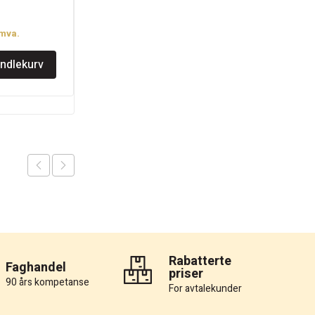
r
kr
935
.mva.
inkl.mva.
andlekurv
Legg i handlekurv
Rabatterte
Faghandel
priser
90 års kompetanse
For avtalekunder