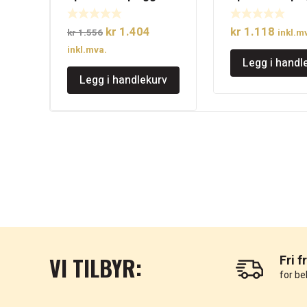
Opprinnelig
Nåværende
kr
1.404
kr
1.118
kr
1.556
inkl.m
pris
pris
inkl.mva.
Legg i handl
var:
er:
Legg i handlekurv
kr 1.556.
kr 1.404.
VI TILBYR:
Fri f
for be