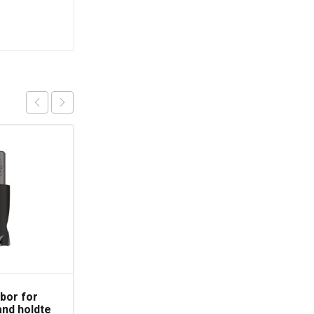
bor for
CMT 10mm
ånd holdte
Spunsebor/pluggbor