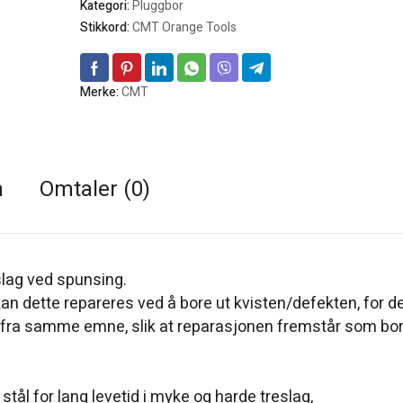
Kategori:
Pluggbor
Stikkord:
CMT Orange Tools
Merke:
CMT
n
Omtaler (0)
slag ved spunsing.
kan dette repareres ved å bore ut kvisten/defekten, for de
 fra samme emne, slik at reparasjonen fremstår som bo
tål for lang levetid i myke og harde treslag,