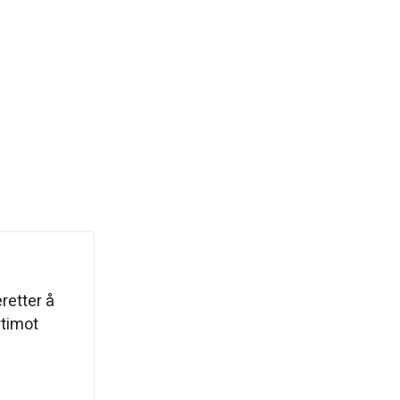
retter å
rtimot