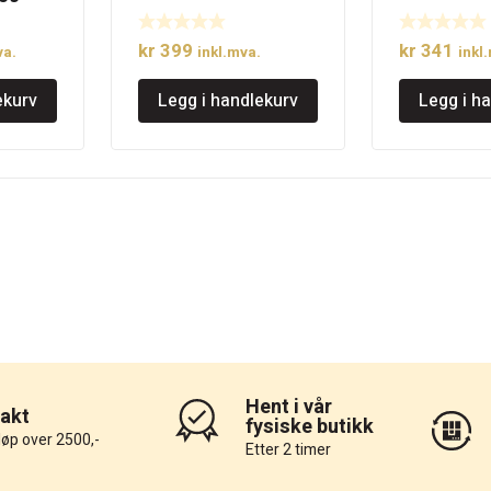
overfreser
overfrese
kr
399
kr
341
va.
inkl.mva.
inkl
ekurv
Legg i handlekurv
Legg i h
Hent i vår
rakt
fysiske butikk
løp over 2500,-
Etter 2 timer