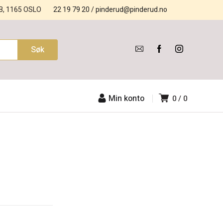
B, 1165 OSLO
22 19 79 20
/
pinderud@pinderud.no
Min konto
0
0