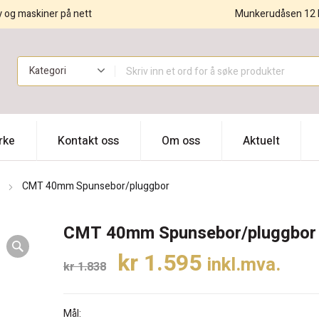
y og maskiner på nett
Munkerudåsen 12 
!
rke
Kontakt oss
Om oss
Aktuelt
CMT 40mm Spunsebor/pluggbor
CMT 40mm Spunsebor/pluggbor
Opprinnelig
Nåværende
kr
1.595
inkl.mva.
kr
1.838
pris
pris
var:
er:
Mål: