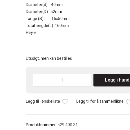
kr 1.838.
kr 1.595.
Diameter(d) 40mm
Diameter(D) 52mm
Tange (S) 16x50mm
Total lengde(L) 160mm
Høyre
Utsolgt, men kan bestilles
CMT
Legg i hand
40mm
Spunsebor/pluggbor
antall
Legg til i ønskeliste
Legg til for å sammenlikne
Produktnummer:
529.400.31