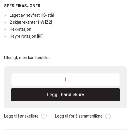
SPESIFIKASJONER:
Laget av høyfast HS-stål
2 skjærekanter HW [Z2]
Hex-stasjon
Høyre rotasjon [RF].
Utsolgt, men kan bestilles
CMT
Rosett
kutter
Legg i handlekurv
antall
Legg til i ønskeliste
Legg til for å sammenlikne