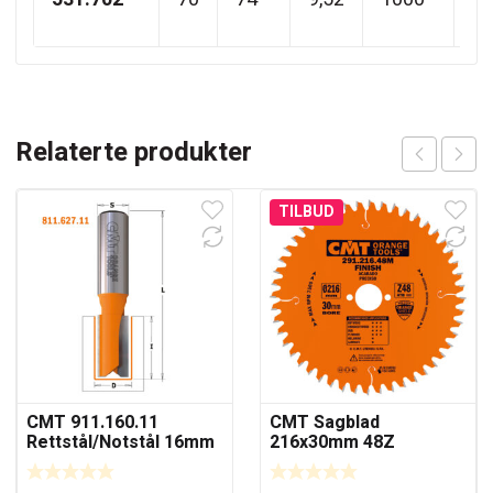
Relaterte produkter
TILBUD
CMT 911.160.11
CMT Sagblad
Rettstål/Notstål 16mm
216x30mm 48Z
– kort serie