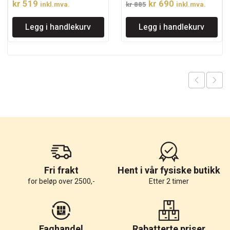
Opprinnelig
Nåværende
kr
519
kr
690
inkl.mva.
kr
885
inkl.mva.
pris
pris
Legg i handlekurv
Legg i handlekurv
var:
er:
kr 885.
kr 690.
Fri frakt
Hent i vår fysiske butikk
for beløp over 2500,-
Etter 2 timer
Faghandel
Rabatterte priser