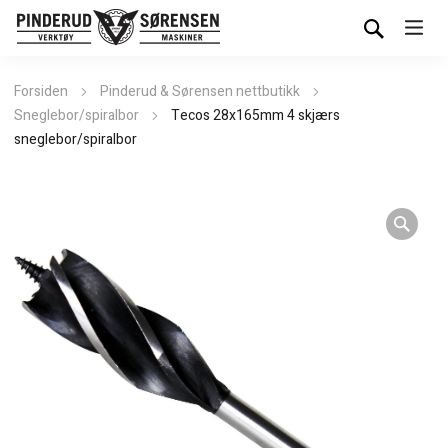
Forsiden
Pinderud & Sørensen nettbutikk
Sneglebor/spiralbor
Tecos 28x165mm 4 skjærs
sneglebor/spiralbor