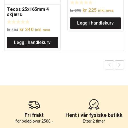
Tecos 25x165mm 4
Opprinnelig
Nåværende
kr
225
kr
395
inkl.mva.
skjærs
pris
pris
sneglebor/spiralbor i
Legg i handlekurv
var:
er:
BiMetal
Opprinnelig
Nåværende
kr
340
kr 395.
kr 225.
kr
504
inkl.mva.
pris
pris
Legg i handlekurv
var:
er:
kr 504.
kr 340.
Fri frakt
Hent i vår fysiske butikk
for beløp over 2500,-
Etter 2 timer