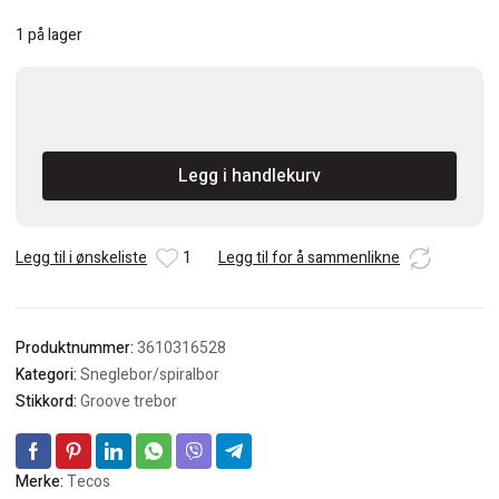
1 på lager
Tecos
28x165mm
4
Legg i handlekurv
skjærs
sneglebor/spiralbor
antall
Legg til i ønskeliste
1
Legg til for å sammenlikne
Produktnummer:
3610316528
Kategori:
Sneglebor/spiralbor
Stikkord:
Groove trebor
Merke:
Tecos