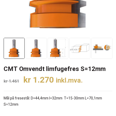
CMT Omvendt limfugefres S=12mm
Opprinnelig
Nåværende
kr
1.270
inkl.mva.
kr
1.461
pris
pris
var:
er:
Mål på fresestål: D=44,4mm I=32mm T=15-30mm L=70,1mm
kr 1.461.
kr 1.270.
S=12mm