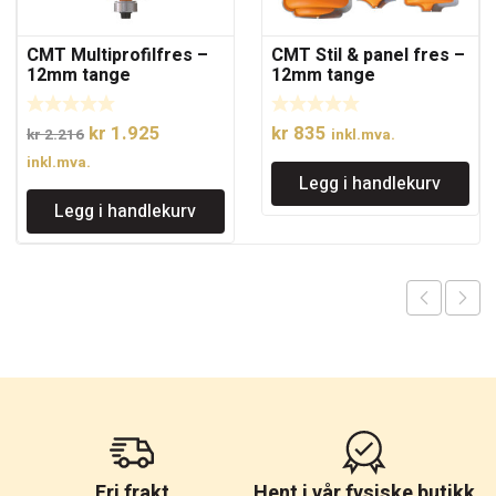
CMT Multiprofilfres –
CMT Stil & panel fres –
12mm tange
12mm tange
Opprinnelig
Nåværende
kr
1.925
kr
835
kr
2.216
inkl.mva.
pris
pris
inkl.mva.
Legg i handlekurv
var:
er:
Legg i handlekurv
kr 2.216.
kr 1.925.
Fri frakt
Hent i vår fysiske butikk