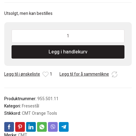
Utsolgt, men kan bestilles
CMT
Omvendt
limfugefres
Legg i handlekurv
S=12mm
antall
Legg til i ønskeliste
1
Legg til for å sammenlikne
Produktnummer:
955.501.11
Kategori:
Fresestål
Stikkord:
CMT Orange Tools
Merke:
CMT