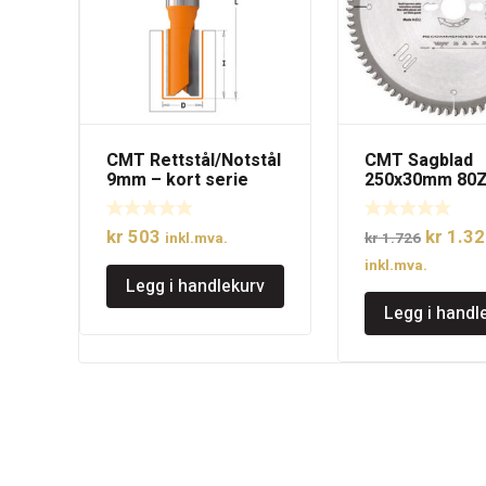
CMT Rettstål/Notstål
CMT Sagblad
9mm – kort serie
250x30mm 80
Opprinn
kr
503
kr
1.32
inkl.mva.
kr
1.726
pris
inkl.mva.
Legg i handlekurv
var:
Legg i handl
kr 1.72