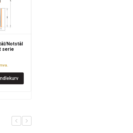
ål/Notstål
CMT Falsfressett
 serie
med 12mm tange
kr
1.826
.mva.
inkl.mva.
andlekurv
Legg i handlekurv