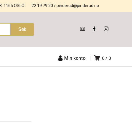
B, 1165 OSLO
22 19 79 20
/
pinderud@pinderud.no
Min konto
0
0