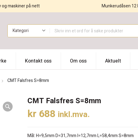
y og maskiner på nett
Munkerudåsen 12 
!
rke
Kontakt oss
Om oss
Aktuelt
CMT Falsfres S=8mm
CMT Falsfres S=8mm
kr
688
inkl.mva.
Mål: H=9,5mm D=31,7mm I=12,7mm L=58,4mm S=8mm