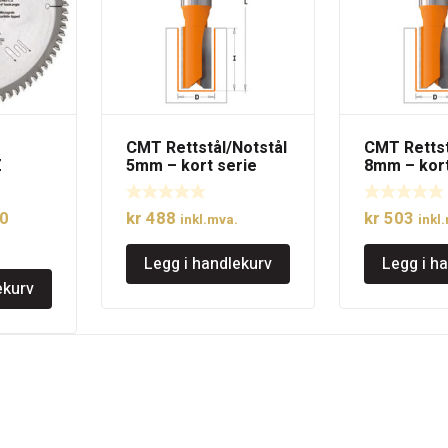
CMT Rettstål/Notstål
CMT Rettst
Z
5mm – kort serie
8mm – kort
elig
Nåværende
0
kr
488
kr
503
inkl.mva.
inkl
pris
Legg i handlekurv
Legg i h
er:
ekurv
6.
kr 1.320.