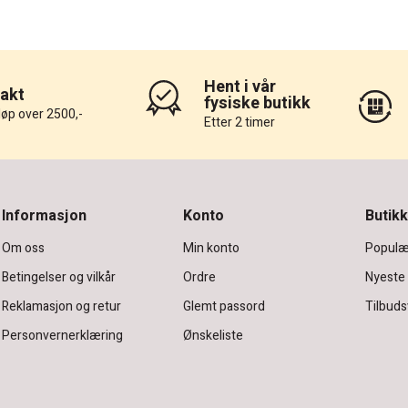
Hent i vår
rakt
fysiske butikk
løp over 2500,-
Etter 2 timer
Informasjon
Konto
Butikk
Om oss
Min konto
Populæ
Betingelser og vilkår
Ordre
Nyeste
Reklamasjon og retur
Glemt passord
Tilbuds
Personvernerklæring
Ønskeliste