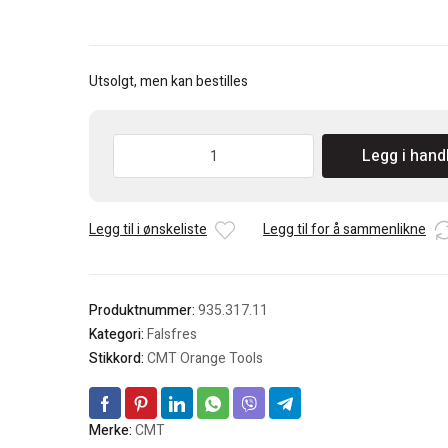
Utsolgt, men kan bestilles
CMT
Legg i hand
Falsfres
S=8mm
antall
Legg til i ønskeliste
Legg til for å sammenlikne
Produktnummer:
935.317.11
Kategori:
Falsfres
Stikkord:
CMT Orange Tools
Merke:
CMT