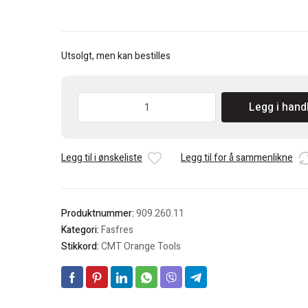
Utsolgt, men kan bestilles
CMT
Legg i hand
Kantfres
m/lager
antall
Legg til i ønskeliste
Legg til for å sammenlikne
Produktnummer:
909.260.11
Kategori:
Fasfres
Stikkord:
CMT Orange Tools