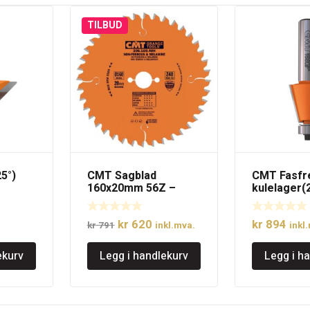
TILBUD
5°)
CMT Sagblad
CMT Fasfr
160x20mm 56Z –
kulelager(2
Egnet for FESTOOL®
Tange=12
Opprinnelig
Nåværende
kr
620
kr
894
kr
791
inkl.mva.
inkl
pris
pris
ekurv
Legg i handlekurv
Legg i h
var:
er:
kr 791.
kr 620.