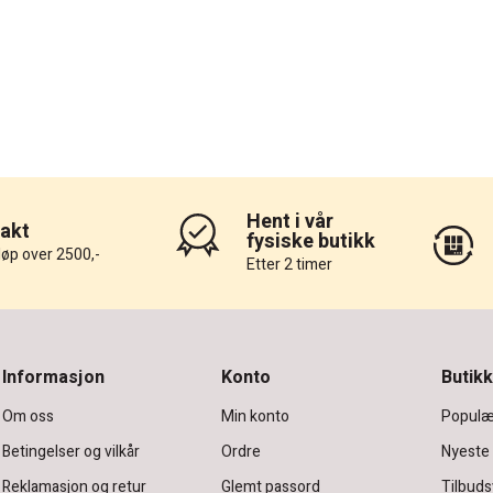
Hent i vår
rakt
fysiske butikk
løp over 2500,-
Etter 2 timer
Informasjon
Konto
Butikk
Om oss
Min konto
Populæ
Betingelser og vilkår
Ordre
Nyeste
Reklamasjon og retur
Glemt passord
Tilbuds