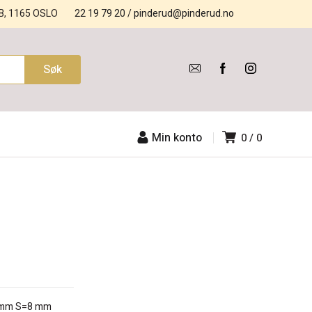
B, 1165 OSLO
22 19 79 20
/
pinderud@pinderud.no
Min konto
0
0
5 mm S=8 mm