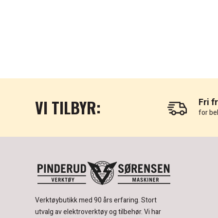
VI TILBYR:
Fri f
for be
Verktøybutikk med 90 års erfaring.
Stort
utvalg av elektroverktøy og tilbehør.
Vi har