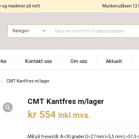
y og maskiner på nett
Munkerudåsen 12 
!
rke
Kontakt oss
Om oss
Aktuelt
CMT Kantfres m/lager
CMT Kantfres m/lager
kr
554
inkl.mva.
Mål på fresestål: A=30 grader D=27 mm I=5,5 mm L=51,