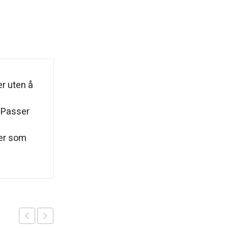
er uten å
. Passer
ler som