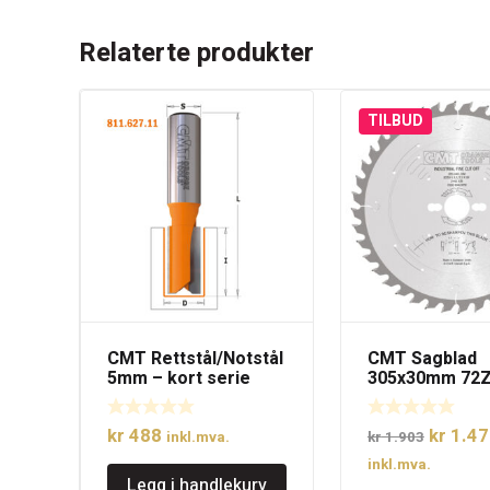
Relaterte produkter
TILBUD
CMT Rettstål/Notstål
CMT Sagblad
5mm – kort serie
305x30mm 72
Opprinn
kr
488
kr
1.47
inkl.mva.
kr
1.903
pris
inkl.mva.
Legg i handlekurv
var: