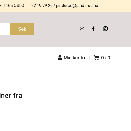
B, 1165 OSLO
22 19 79 20
/
pinderud@pinderud.no
Min konto
0
0
ner fra