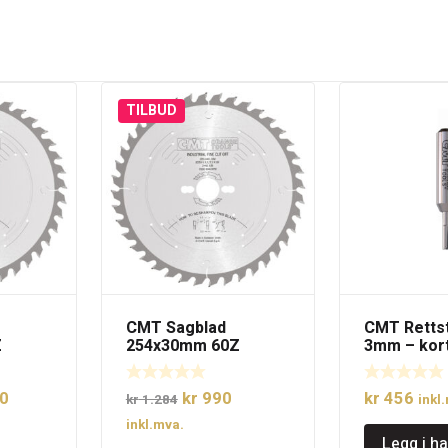
TILBUD
CMT Sagblad
CMT Rettst
Z
254x30mm 60Z
3mm – kort
elig
Nåværende
Opprinnelig
Nåværende
0
kr
990
kr
456
kr
1.284
inkl
pris
pris
pris
inkl.mva.
Legg i h
er:
var:
er: