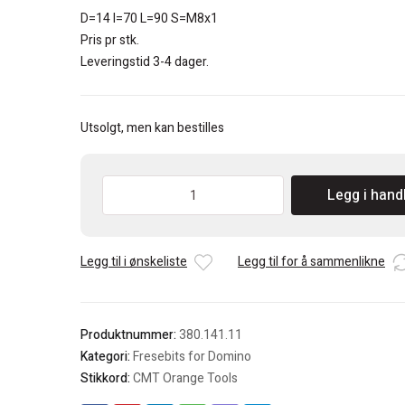
D=14 I=70 L=90 S=M8x1
Pris pr stk.
Leveringstid 3-4 dager.
Utsolgt, men kan bestilles
CMT
Legg i hand
Fresebits
for
Domino
Legg til i ønskeliste
Legg til for å sammenlikne
maskiner
fra
Festool
DF700
Produktnummer:
380.141.11
antall
Kategori:
Fresebits for Domino
Stikkord:
CMT Orange Tools