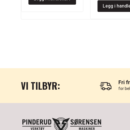
Legg i handl
kr 1.90
VI TILBYR:
Fri f
for be