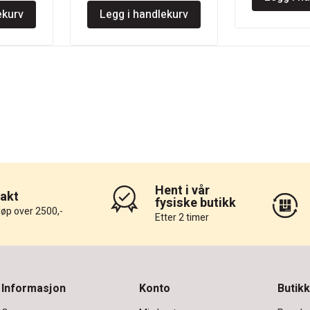
ekurv
Legg i handlekurv
3.
kr 1.470.
kr 1.284.
kr 990.
Hent i vår
rakt
fysiske butikk
løp over 2500,-
Etter 2 timer
Informasjon
Konto
Butikk