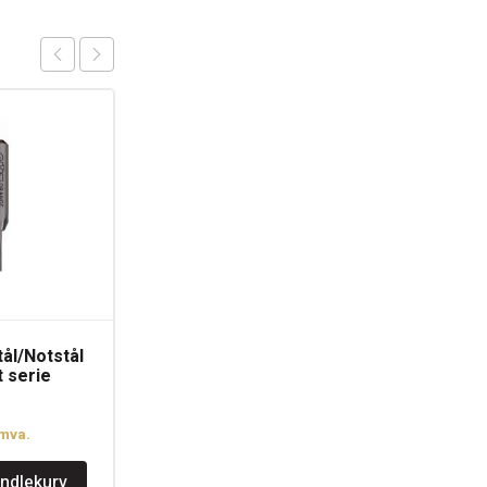
ål/Notstål
CMT Fresebits for
 serie
Domino maskiner fra
Festool DF700
kr
659
.mva.
inkl.mva.
andlekurv
Legg i handlekurv