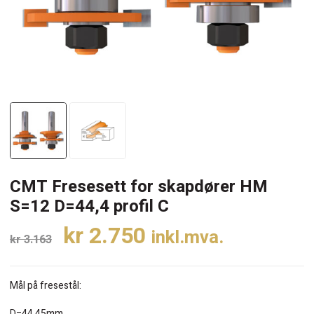
CMT Fresesett for skapdører HM
S=12 D=44,4 profil C
Opprinnelig
Nåværende
kr
2.750
inkl.mva.
kr
3.163
pris
pris
var:
er:
Mål på fresestål:
kr 3.163.
kr 2.750.
D=44,45mm