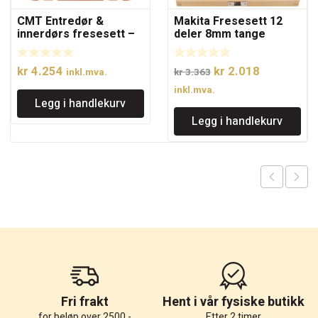
CMT Entredør &
Makita Fresesett 12
innerdørs fresesett –
deler 8mm tange
12mm tange
Opprinnelig
Nåværend
kr
4.254
kr
2.018
inkl.mva.
kr
3.363
pris
pris
inkl.mva.
Legg i handlekurv
var:
er:
Legg i handlekurv
kr 3.363.
kr 2.018.
Fri frakt
Hent i vår fysiske butikk
for beløp over 2500,-
Etter 2 timer