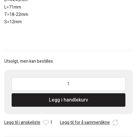
L=71mm
T=18-22mm
S=12mm
Utsolgt, men kan bestilles
CMT
Fresesett
for
Legg i handlekurv
skapdører
HM
S=12
D=44,4
Legg til i ønskeliste
1
Legg til for å sammenlikne
profil
C