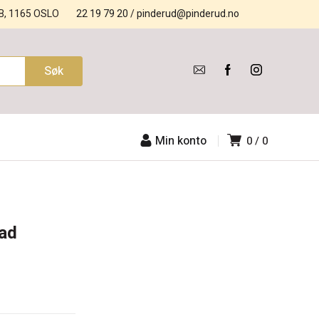
B, 1165 OSLO
22 19 79 20
/
pinderud@pinderud.no
Min konto
0
0
ead