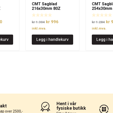
CMT Sagblad
CMT Sagbl
Z
216x30mm 80Z
254x30mm
elig
Nåværende
Opprinnelig
Nåværende
Opp
0
kr
996
kr
9
kr
1.304
kr
1.284
pris
pris
pris
pri
inkl.mva.
inkl.mva.
er:
var:
er:
var:
ekurv
Legg i handlekurv
Legg i h
3.
kr 1.470.
kr 1.304.
kr 996.
kr 
Hent i vår
rakt
fysiske butikk
løp over 2500,-