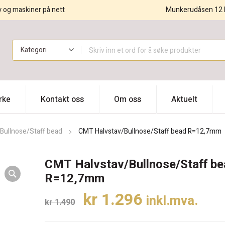
y og maskiner på nett
Munkerudåsen 12 
!
rke
Kontakt oss
Om oss
Aktuelt
/Bullnose/Staff bead
CMT Halvstav/Bullnose/Staff bead R=12,7mm
CMT Halvstav/Bullnose/Staff b
R=12,7mm
Opprinnelig
Nåværende
kr
1.296
inkl.mva.
kr
1.490
pris
pris