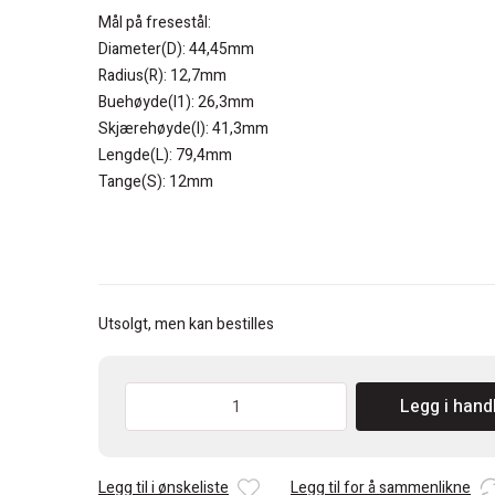
var:
er:
Mål på fresestål:
kr 1.490.
kr 1.296.
Diameter(D): 44,45mm
Radius(R): 12,7mm
Buehøyde(I1): 26,3mm
Skjærehøyde(I): 41,3mm
Lengde(L): 79,4mm
Tange(S): 12mm
Utsolgt, men kan bestilles
CMT
Legg i hand
Halvstav/Bullnose/Staff
bead
R=12,7mm
Legg til i ønskeliste
Legg til for å sammenlikne
antall