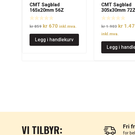
CMT Sagblad
CMT Sagblad
165x20mm 56Z
305x30mm 72
Opprinnelig
Nåværende
Opprinn
kr
670
kr
1.47
kr
859
inkl.mva.
kr
1.903
pris
pris
pris
inkl.mva.
Legg i handlekurv
var:
er:
var:
Legg i handl
kr 859.
kr 670.
kr 1.90
VI TILBYR:
Fri f
for be