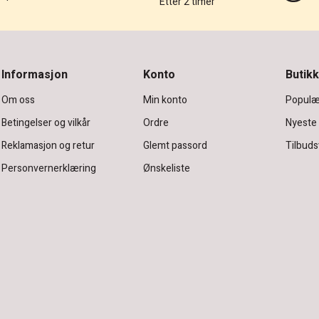
Etter 2 timer
Informasjon
Konto
Butikk
Om oss
Min konto
Populæ
Betingelser og vilkår
Ordre
Nyeste
Reklamasjon og retur
Glemt passord
Tilbuds
Personvernerklæring
Ønskeliste