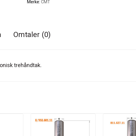
Merke:
CMT
n
Omtaler (0)
monisk trehåndtak.