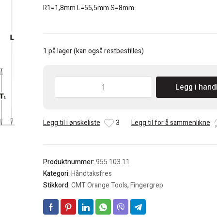
R1=1,8mm L=55,5mm S=8mm
1 på lager (kan også restbestilles)
CMT
Legg i hand
Håndtaksfres
S=8mm
antall
Legg til i ønskeliste
3
Legg til for å sammenlikne
Produktnummer:
955.103.11
Kategori:
Håndtaksfres
Stikkord:
CMT Orange Tools
,
Fingergrep