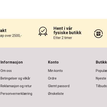
Hent i vår
rakt
fysiske butikk
løp over 2500,-
Etter 2 timer
Informasjon
Konto
Butikk
Om oss
Min konto
Populæ
Betingelser og vilkår
Ordre
Nyeste
Reklamasjon og retur
Glemt passord
Tilbuds
Personvernerklæring
Ønskeliste