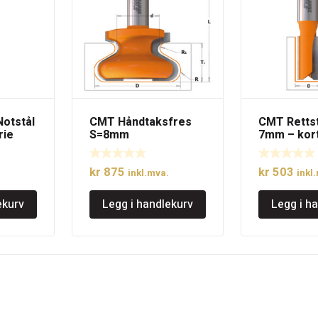
Notstål
CMT Håndtaksfres
CMT Rettst
rie
S=8mm
7mm – kort
kr
875
kr
503
inkl.mva.
inkl
ekurv
Legg i handlekurv
Legg i h