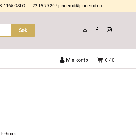
B, 1165 OSLO
22 19 79 20
/
pinderud@pinderud.no
Min konto
0
0
mm R=6mm