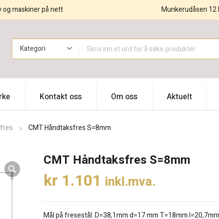
y og maskiner på nett
Munkerudåsen 12 
!
rke
Kontakt oss
Om oss
Aktuelt
fres
CMT Håndtaksfres S=8mm
CMT Håndtaksfres S=8mm
kr
1.101
inkl.mva.
Mål på fresestål: D=38,1mm d=17 mm T=18mm I=20,7