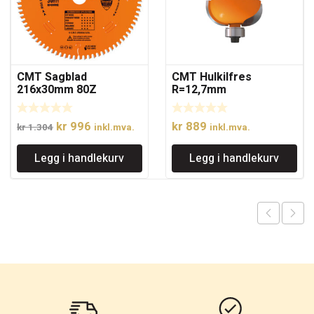
CMT Sagblad
CMT Hulkilfres
216x30mm 80Z
R=12,7mm
Opprinnelig
Nåværende
kr
996
kr
889
kr
1.304
inkl.mva.
inkl.mva.
pris
pris
Legg i handlekurv
Legg i handlekurv
var:
er:
kr 1.304.
kr 996.