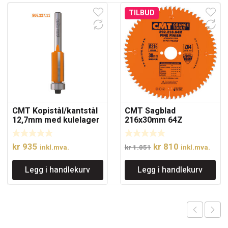
TILBUD
CMT Kopistål/kantstål
CMT Sagblad
12,7mm med kulelager
216x30mm 64Z
Opprinnelig
Nåværende
kr
935
kr
810
inkl.mva.
kr
1.051
inkl.mva.
pris
pris
Legg i handlekurv
Legg i handlekurv
var:
er:
kr 1.051.
kr 810.