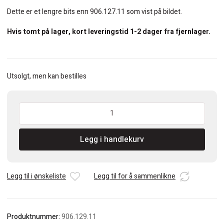
Dette er et lengre bits enn 906.127.11 som vist på bildet.
Hvis tomt på lager, kort leveringstid 1-2 dager fra fjernlager.
Utsolgt, men kan bestilles
CMT
Kopistål/kantstål
12,7mm
Legg i handlekurv
med
kulelager
antall
Legg til i ønskeliste
Legg til for å sammenlikne
Produktnummer:
906.129.11