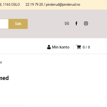
B, 1165 OSLO
22 19 79 20
/
pinderud@pinderud.no
Min konto
0
0
er
med