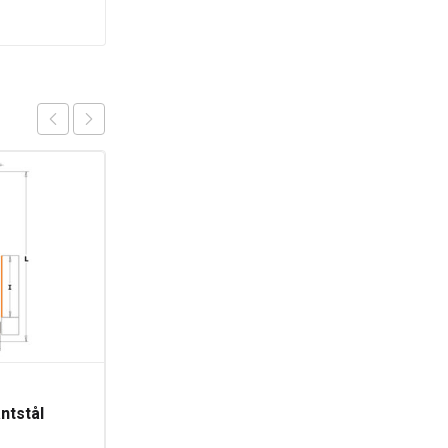
TILBUD
CMT Sagblad
ntstål
216x30mm 64Z
 kulelager