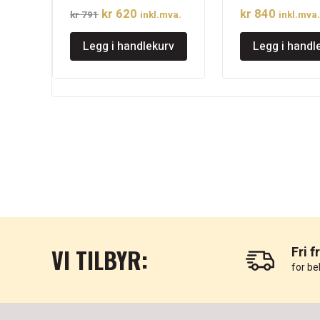
Opprinnelig
Nåværende
kr
620
kr
840
kr
791
inkl.mva.
inkl.mva.
pris
pris
Legg i handlekurv
Legg i handl
var:
er:
kr 791.
kr 620.
VI TILBYR:
Fri f
for be