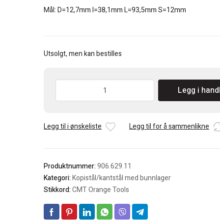
Mål: D=12,7mm I=38,1mm L=93,5mm S=12mm
Utsolgt, men kan bestilles
CMT
Legg i hand
Kopistål/kantstål
12,7mm
med
Legg til i ønskeliste
Legg til for å sammenlikne
kulelager
antall
Produktnummer:
906.629.11
Kategori:
Kopistål/kantstål med bunnlager
Stikkord:
CMT Orange Tools