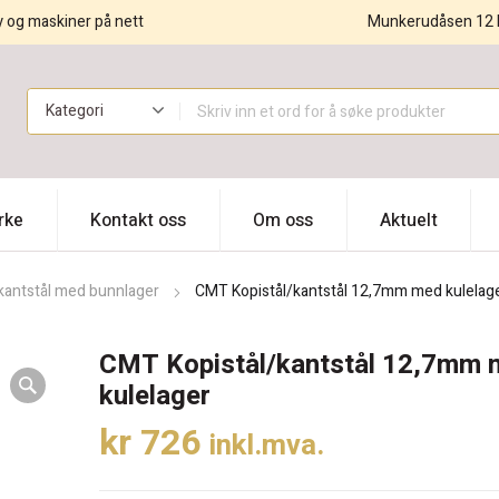
y og maskiner på nett
Munkerudåsen 12 
!
rke
Kontakt oss
Om oss
Aktuelt
/kantstål med bunnlager
CMT Kopistål/kantstål 12,7mm med kulelag
CMT Kopistål/kantstål 12,7mm 
kulelager
kr
726
inkl.mva.