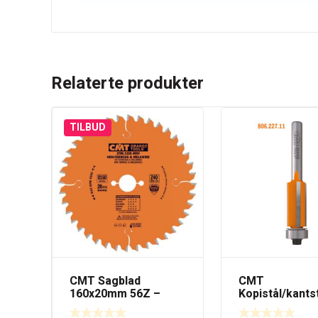
Relaterte produkter
TILBUD
CMT Sagblad
CMT
160x20mm 56Z –
Kopistål/kants
Egnet for FESTOOL®
19mm med kul