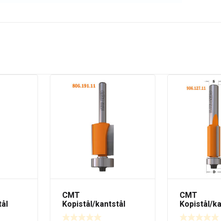
CMT
CMT
tål
Kopistål/kantstål
Kopistål/ka
elager
19mm med kulelager
9,5mm med