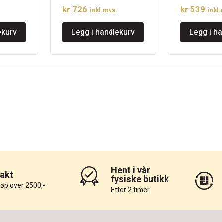
kr
726
kr
539
inkl.mva.
inkl
ekurv
Legg i handlekurv
Legg i h
Hent i vår
rakt
fysiske butikk
løp over 2500,-
Etter 2 timer