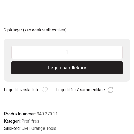
2 på lager (kan også restbestilles)
CMT
Profilfres
m/lager
Legg i handlekurv
-
Roman
Ogee
antall
Legg til i ønskeliste
Legg til for å sammenlikne
Produktnummer:
940.270.11
Kategori:
Profilfres
Stikkord:
CMT Orange Tools