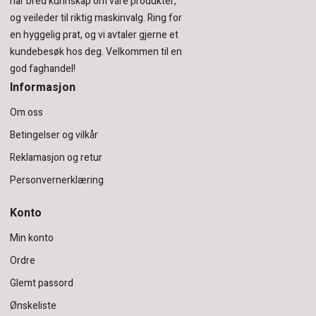
har bred kunnskap om våre produkter,
og veileder til riktig maskinvalg. Ring for
en hyggelig prat, og vi avtaler gjerne et
kundebesøk hos deg.
Velkommen til en
god faghandel!
Informasjon
Om oss
Betingelser og vilkår
Reklamasjon og retur
Personvernerklæring
Konto
Min konto
Ordre
Glemt passord
Ønskeliste