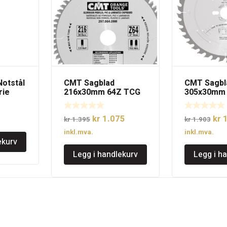
Notstål
CMT Sagblad
CMT Sagbl
rie
216x30mm 64Z TCG
305x30mm
Opprinnelig
Nåværende
Opp
kr
1.075
kr
1
kr
1.395
kr
1.903
pris
pris
pri
inkl.mva.
inkl.mva.
ekurv
var:
er:
var:
Legg i handlekurv
Legg i h
kr 1.395.
kr 1.075.
kr 