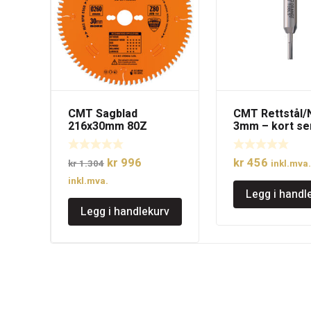
CMT Sagblad
CMT Rettstål/
216x30mm 80Z
3mm – kort se
Opprinnelig
Nåværende
kr
996
kr
456
kr
1.304
inkl.mva.
pris
pris
inkl.mva.
Legg i handl
var:
er:
Legg i handlekurv
kr 1.304.
kr 996.