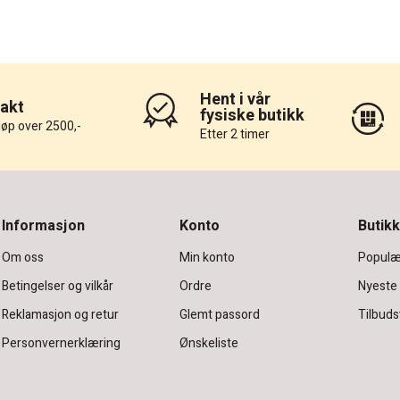
Hent i vår
rakt
fysiske butikk
løp over 2500,-
Etter 2 timer
Informasjon
Konto
Butikk
Om oss
Min konto
Populæ
Betingelser og vilkår
Ordre
Nyeste
Reklamasjon og retur
Glemt passord
Tilbuds
Personvernerklæring
Ønskeliste