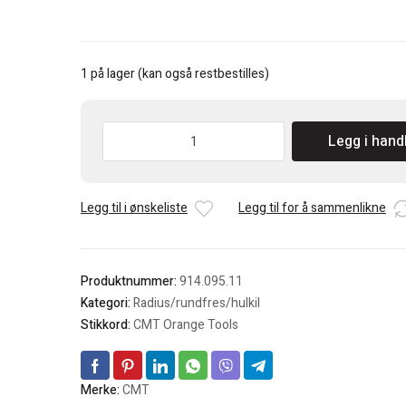
1 på lager (kan også restbestilles)
CMT
Legg i hand
Rundfres/Hulkil
R=3,2mm
antall
Legg til i ønskeliste
Legg til for å sammenlikne
Produktnummer:
914.095.11
Kategori:
Radius/rundfres/hulkil
Stikkord:
CMT Orange Tools
Merke:
CMT