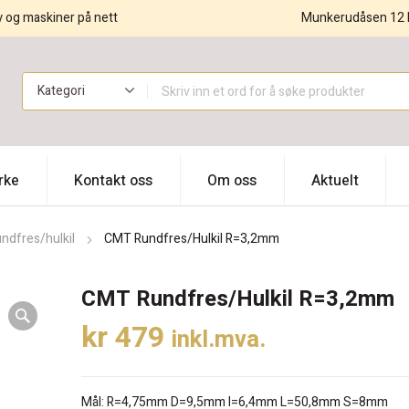
y og maskiner på nett
Munkerudåsen 12 
!
rke
Kontakt oss
Om oss
Aktuelt
ndfres/hulkil
CMT Rundfres/Hulkil R=3,2mm
CMT Rundfres/Hulkil R=3,2mm
kr
479
inkl.mva.
Mål: R=4,75mm D=9,5mm I=6,4mm L=50,8mm S=8mm