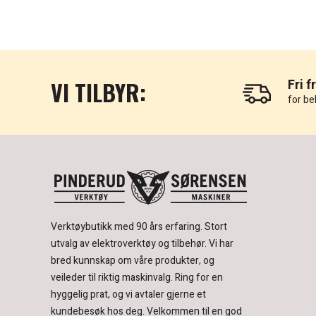
VI TILBYR:
Fri f
for be
Verktøybutikk med 90 års erfaring.
Stort
utvalg av elektroverktøy og tilbehør.
Vi har
bred kunnskap om våre produkter, og
veileder til riktig maskinvalg. Ring for en
hyggelig prat, og vi avtaler gjerne et
kundebesøk hos deg.
Velkommen til en god