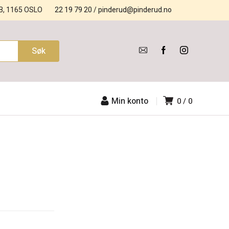
B, 1165 OSLO
22 19 79 20
/
pinderud@pinderud.no
Min konto
0
0