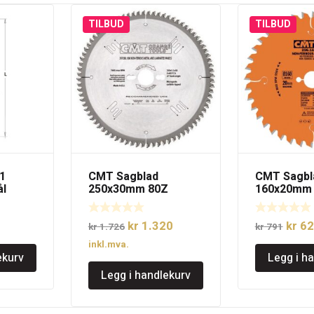
TILBUD
TILBUD
1
CMT Sagblad
CMT Sagbl
ål
250x30mm 80Z
160x20mm 
erie
Egnet for
Opprinnelig
Nåværende
Oppri
kr
1.320
kr
62
kr
1.726
kr
791
pris
pris
pris
inkl.mva.
ekurv
Legg i h
var:
er:
var:
Legg i handlekurv
kr 1.726.
kr 1.320.
kr 79