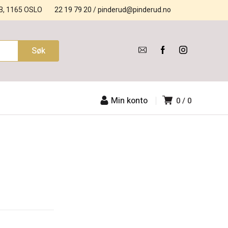
B, 1165 OSLO
22 19 79 20
/
pinderud@pinderud.no
Min konto
0
0