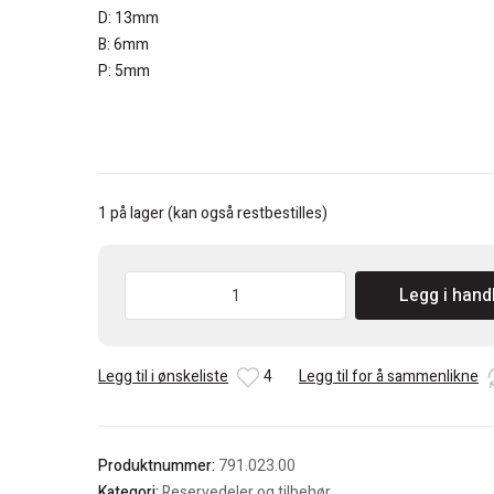
D: 13mm
B: 6mm
P: 5mm
1 på lager (kan også restbestilles)
CMT
Legg i hand
13x6x5mm
Kulelager
antall
Legg til i ønskeliste
4
Legg til for å sammenlikne
Produktnummer:
791.023.00
Kategori:
Reservedeler og tilbehør