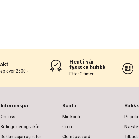
Hent i vår
rakt
fysiske butikk
løp over 2500,-
Etter 2 timer
Informasjon
Konto
Butikk
Om oss
Min konto
Populæ
Betingelser og vilkår
Ordre
Nyeste
Reklamasjon og retur
Glemt passord
Tilbuds