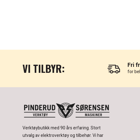
VI TILBYR:
Fri f
for be
Verktøybutikk med 90 års erfaring.
Stort
utvalg av elektroverktøy og tilbehør.
Vi har