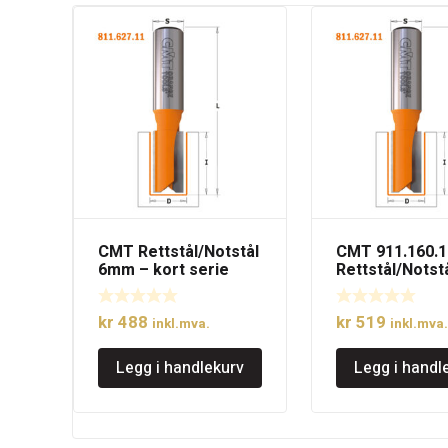
CMT Rettstål/Notstål
CMT 911.160.1
6mm – kort serie
Rettstål/Notst
16mm – kort s
kr
488
kr
519
inkl.mva.
inkl.mva.
Legg i handlekurv
Legg i handl