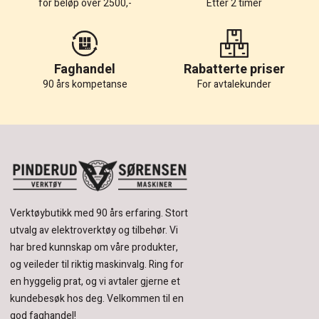
for beløp over 2500,-
Etter 2 timer
Faghandel
Rabatterte priser
90 års kompetanse
For avtalekunder
Verktøybutikk med 90 års erfaring.
Stort
utvalg av elektroverktøy og tilbehør.
Vi
har bred kunnskap om våre produkter,
og veileder til riktig maskinvalg. Ring for
en hyggelig prat, og vi avtaler gjerne et
kundebesøk hos deg.
Velkommen til en
god faghandel!