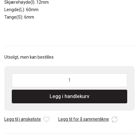
Skjærehøyde(I): 12mm
Lengde(L): 60mm
Tange(S): 6mm
Utsolgt, men kan bestilles
CMT
5mm
Spiralfres
Legg i handlekurv
Alu/PVC
Mirror
finish
HM
Legg til i ønskeliste
Legg til for å sammenlikne
antall