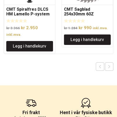
CMT Spiralfres DLCS
CMT Sagblad
HM Lamello P-system
254x30mm 60Z
D=9.8x25x83 RH S
Opprinnelig
Nåværende
Opprinnelig
Nåværende
kr
2.950
kr
990
kr
3.366
kr
1.284
inkl.mva.
pris
pris
pris
pris
inkl.mva.
Legg i handlekurv
var:
er:
var:
er:
Legg i handlekurv
kr 3.366.
kr 2.950.
kr 1.284.
kr 990.
Fri frakt
Hent i vår fysiske butikk