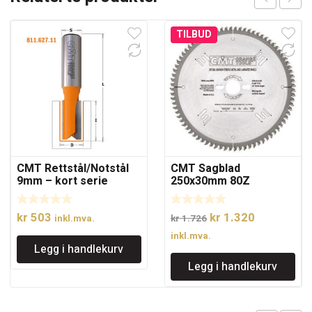
TILBUD
CMT Rettstål/Notstål
CMT Sagblad
9mm – kort serie
250x30mm 80Z
Opprinnelig
Nåværend
kr
503
kr
1.320
inkl.mva.
kr
1.726
pris
pris
inkl.mva.
Legg i handlekurv
var:
er:
Legg i handlekurv
kr 1.726.
kr 1.320.