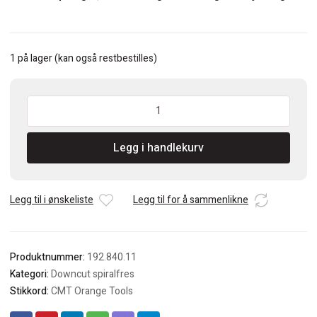
1 på lager (kan også restbestilles)
CMT
4mm
Downcut
Legg i handlekurv
spiralfres
S=8mm
antall
Legg til i ønskeliste
Legg til for å sammenlikne
Produktnummer:
192.840.11
Kategori:
Downcut spiralfres
Stikkord:
CMT Orange Tools