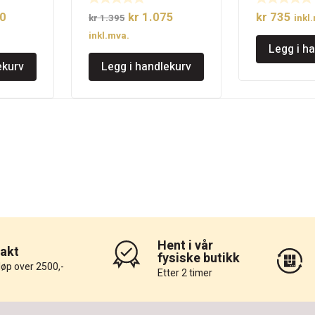
elig
Nåværende
Opprinnelig
Nåværende
0
kr
1.075
kr
735
kr
1.395
inkl
pris
pris
pris
inkl.mva.
Legg i h
er:
var:
er:
ekurv
Legg i handlekurv
3.
kr 1.470.
kr 1.395.
kr 1.075.
Hent i vår
rakt
fysiske butikk
løp over 2500,-
Etter 2 timer