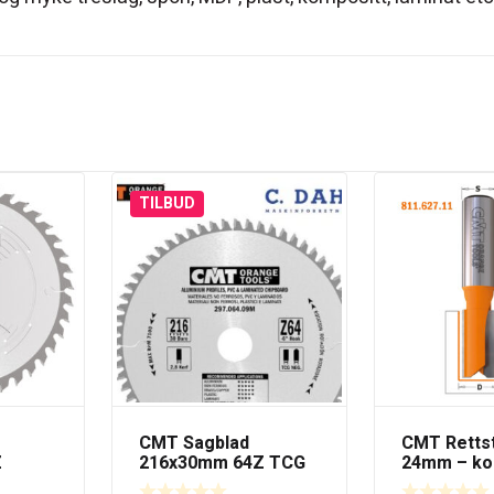
TILBUD
CMT Sagblad
CMT Rettst
Z
216x30mm 64Z TCG
24mm – kor