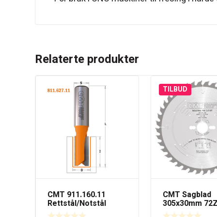
Relaterte produkter
TILBUD
CMT 911.160.11
CMT Sagblad
Rettstål/Notstål
305x30mm 72
16mm – kort serie