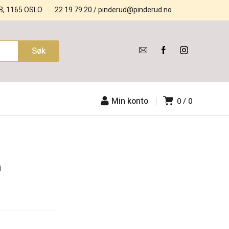
B, 1165 OSLO
22 19 79 20
/
pinderud@pinderud.no
Min konto
0
0
m