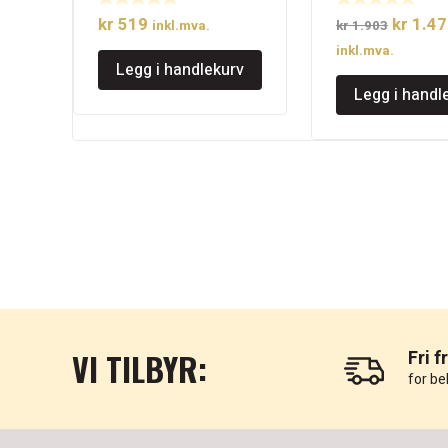
Opprinn
kr
519
kr
1.47
inkl.mva.
kr
1.903
pris
inkl.mva.
Legg i handlekurv
var:
Legg i handl
kr 1.90
VI TILBYR:
Fri f
for be