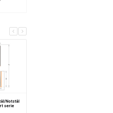
TILBUD
ål/Notstål
CMT Sagblad
t serie
250x30mm 80Z