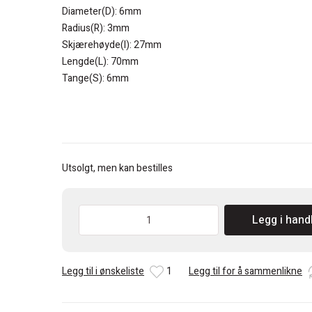
Diameter(D): 6mm
Radius(R): 3mm
Skjærehøyde(I): 27mm
Lengde(L): 70mm
Tange(S): 6mm
Utsolgt, men kan bestilles
CMT
Legg i hand
Hulkil
spiralfres
HM
Legg til i ønskeliste
1
Legg til for å sammenlikne
R
3mm
antall