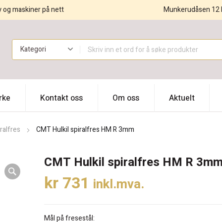
y og maskiner på nett
Munkerudåsen 12 
!
rke
Kontakt oss
Om oss
Aktuelt
ralfres
CMT Hulkil spiralfres HM R 3mm
CMT Hulkil spiralfres HM R 3m
kr
731
inkl.mva.
Mål på fresestål: