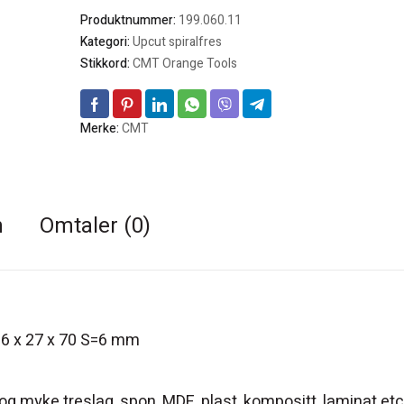
Produktnummer:
199.060.11
Kategori:
Upcut spiralfres
Stikkord:
CMT Orange Tools
Merke:
CMT
n
Omtaler (0)
D 6 x 27 x 70 S=6 mm
 og myke treslag, spon, MDF, plast, kompositt, laminat etc