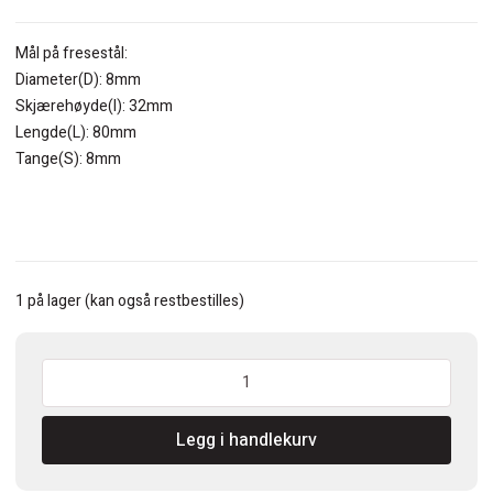
Mål på fresestål:
Diameter(D): 8mm
Skjærehøyde(I): 32mm
Lengde(L): 80mm
Tange(S): 8mm
1 på lager (kan også restbestilles)
CMT
Spiralfres
HM
Legg i handlekurv
full
D=8x32x80
Z2