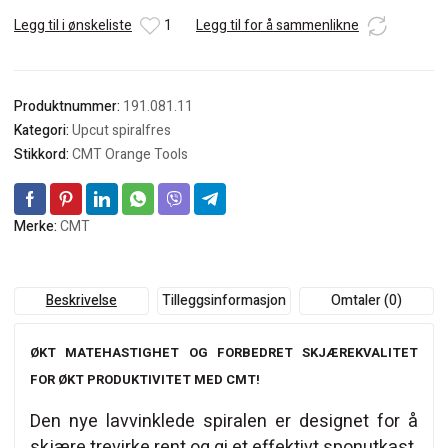
RH
Legg til i ønskeliste
1
Legg til for å sammenlikne
Upcut
antall
Produktnummer:
191.081.11
Kategori:
Upcut spiralfres
Stikkord:
CMT Orange Tools
Merke:
CMT
Beskrivelse
Tilleggsinformasjon
Omtaler (0)
ØKT MATEHASTIGHET OG FORBEDRET SKJÆREKVALITET
FOR ØKT PRODUKTIVITET MED CMT!
Den nye lavvinklede spiralen er designet for å
skjære trevirke rent og gi et effektivt sponutkast.