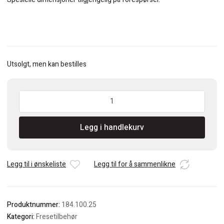
Utsolgt, men kan bestilles
CMT
Presisjonspennhylse
10mm
Legg i handlekurv
ER25
antall
Legg til i ønskeliste
Legg til for å sammenlikne
Produktnummer:
184.100.25
Kategori:
Fresetilbehør