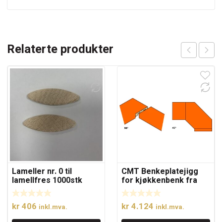
Relaterte produkter
Lameller nr. 0 til
CMT Benkeplatejigg
lamellfres 1000stk
for kjøkkenbenk fra
420-650mm bredde.
kr
406
kr
4.124
inkl.mva.
inkl.mva.