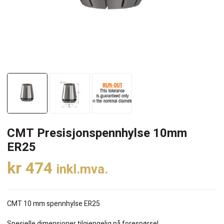
CMT Presisjonspennhylse 10mm
ER25
kr
474
inkl.mva.
CMT 10 mm spennhylse ER25
Spesielle dimensjoner tilgjengelig på forespørsel.