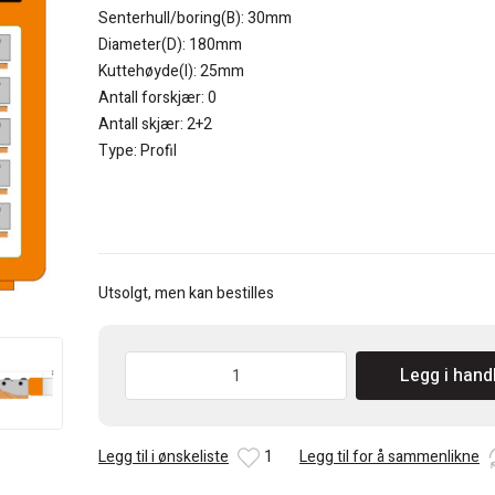
Senterhull/boring(B): 30mm
Diameter(D): 180mm
Kuttehøyde(I): 25mm
Antall forskjær: 0
Antall skjær: 2+2
Type: Profil
Utsolgt, men kan bestilles
CMT
Legg i hand
Fyllingsfres
694.012
antall
Legg til i ønskeliste
1
Legg til for å sammenlikne