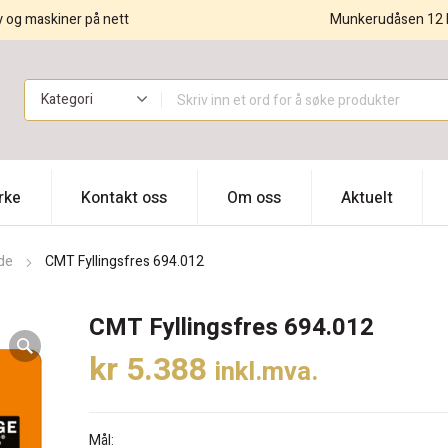
y og maskiner på nett
Munkerudåsen 12 
!
rke
Kontakt oss
Om oss
Aktuelt
de
CMT Fyllingsfres 694.012
CMT Fyllingsfres 694.012
kr
5.388
inkl.mva.
Mål: