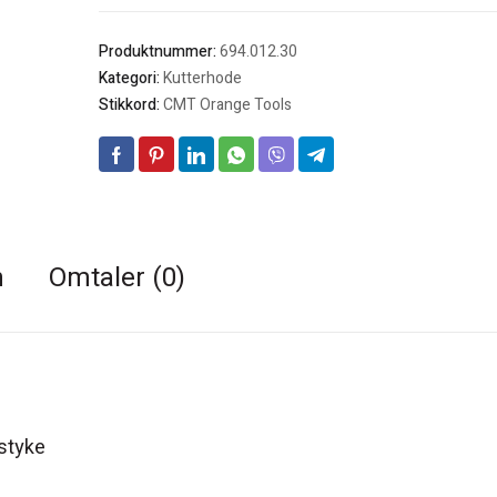
Produktnummer:
694.012.30
Kategori:
Kutterhode
Stikkord:
CMT Orange Tools
n
Omtaler (0)
dstyke