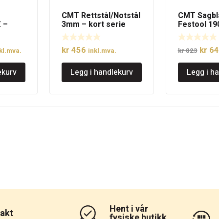
CMT Rettstål/Notstål
CMT Sagbla
 –
3mm – kort serie
Festool 1
STOOL®
48Z
lig
åværende
Oppri
kr
456
kr
64
kl.mva.
inkl.mva.
kr
823
is
pris
ekurv
Legg i handlekurv
Legg i h
:
var:
 620.
kr 82
Hent i vår
rakt
fysiske butikk