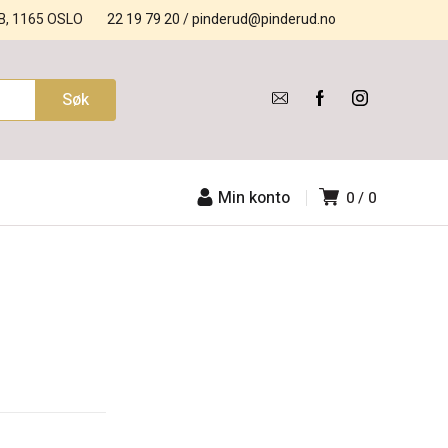
B, 1165 OSLO
22 19 79 20
/
pinderud@pinderud.no
Min konto
0
0