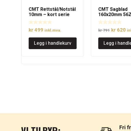
CMT Rettstål/Notstål
CMT Sagblad
10mm – kort serie
160x20mm 56Z
Egnet for FE
Opprinne
N
kr
499
kr
620
inkl.mva.
kr
791
in
pris
pr
Legg i handlekurv
Legg i handl
var:
er
kr 791.
kr
VI TILBYR:
Fri f