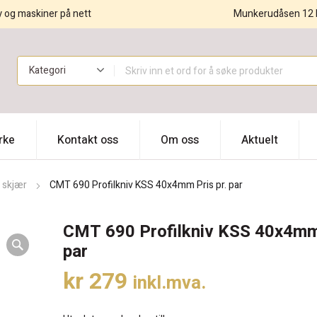
y og maskiner på nett
Munkerudåsen 12 
!
rke
Kontakt oss
Om oss
Aktuelt
 skjær
CMT 690 Profilkniv KSS 40x4mm Pris pr. par
CMT 690 Profilkniv KSS 40x4mm 
par
kr
279
inkl.mva.