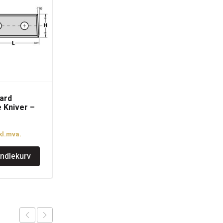
ard
CMT 690 Profilkniv
e Kniver –
KSS 40x4mm Pris pr.
nter
par
kr
279
kl.mva.
inkl.mva.
andlekurv
Legg i handlekurv