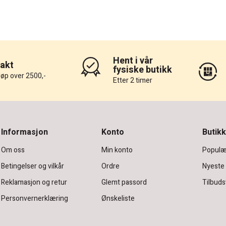
Hent i vår
rakt
fysiske butikk
løp over 2500,-
Etter 2 timer
Informasjon
Konto
Butikk
Om oss
Min konto
Populæ
Betingelser og vilkår
Ordre
Nyeste
Reklamasjon og retur
Glemt passord
Tilbuds
Personvernerklæring
Ønskeliste