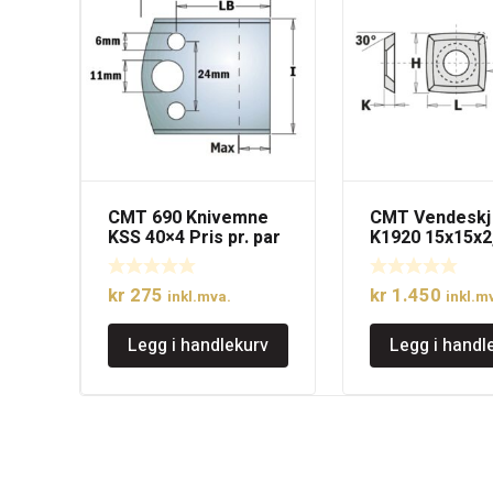
CMT 690 Knivemne
CMT Vendesk
KSS 40×4 Pris pr. par
K1920 15x15x2,
R=150, 10stk.
kr
275
kr
1.450
inkl.mva.
inkl.m
Legg i handlekurv
Legg i handl