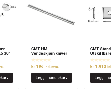
jær
CMT HM
CMT Stand
5 30°
Vendeskjær/kniver
Utskiftbar
78×5,5×1,1mm
4 skjæreka
kr
196
kr
1.913
va.
inkl.mva.
in
ekurv
Legg i handlekurv
Legg i h