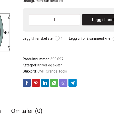
Utsolgt, men kan bestilles
CMT
Legg i hand
690
Profilkniv
KSS
Legg til i ønskeliste
1
Legg til for å sammenlikne
40x4mm
Pris
pr.
par
Produktnummer:
690.097
antall
Kategori:
Kniver og skjær
Stikkord:
CMT Orange Tools
n
Omtaler (0)