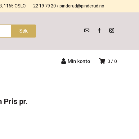
B, 1165 OSLO
22 19 79 20
/
pinderud@pinderud.no
Min konto
0
0
Pris pr.