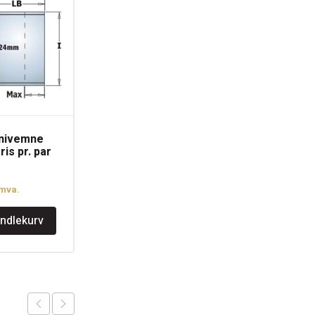
nivemne
CMT 690 Profilkniv
is pr. par
KSS 40x4mm Pris pr.
par
kr
279
.mva.
inkl.mva.
andlekurv
Legg i handlekurv