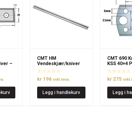
CMT HM
CMT 690 K
iver –
Vendeskjær/kniver
KSS 40×4 Pr
r
82×5,5×1,1mm
kr
196
kr
275
va.
inkl.mva.
inkl
ekurv
Legg i handlekurv
Legg i h