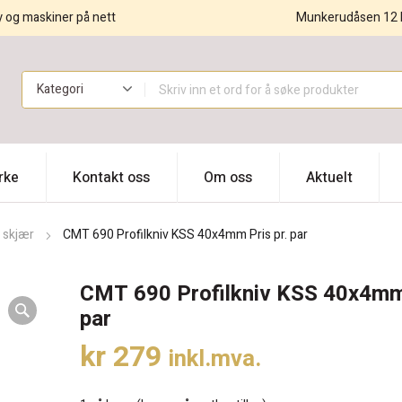
y og maskiner på nett
Munkerudåsen 12 
!
rke
Kontakt oss
Om oss
Aktuelt
 skjær
CMT 690 Profilkniv KSS 40x4mm Pris pr. par
CMT 690 Profilkniv KSS 40x4mm 
par
kr
279
inkl.mva.