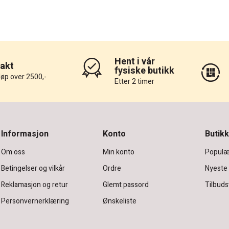
Hent i vår
rakt
fysiske butikk
løp over 2500,-
Etter 2 timer
Informasjon
Konto
Butikk
Om oss
Min konto
Populæ
Betingelser og vilkår
Ordre
Nyeste
Reklamasjon og retur
Glemt passord
Tilbuds
Personvernerklæring
Ønskeliste