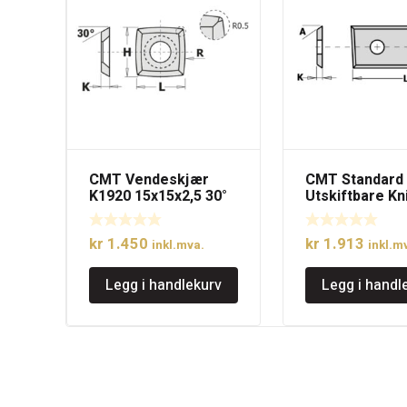
CMT Vendeskjær
CMT Standard
K1920 15x15x2,5 30°
Utskiftbare Kn
R=150, 10stk.
4 skjærekante
kr
1.450
kr
1.913
inkl.mva.
inkl.m
Legg i handlekurv
Legg i handl