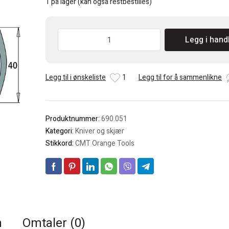
1 på lager (kan også restbestilles)
CMT
Legg i hand
690
Profilkniv
KSS
Legg til i ønskeliste
1
Legg til for å sammenlikne
40x4mm
Pris
pr.
par
Produktnummer:
690.051
antall
Kategori:
Kniver og skjær
Stikkord:
CMT Orange Tools
n
Omtaler (0)