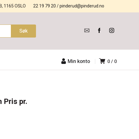
B, 1165 OSLO
22 19 79 20
/
pinderud@pinderud.no
Min konto
0
0
Pris pr.