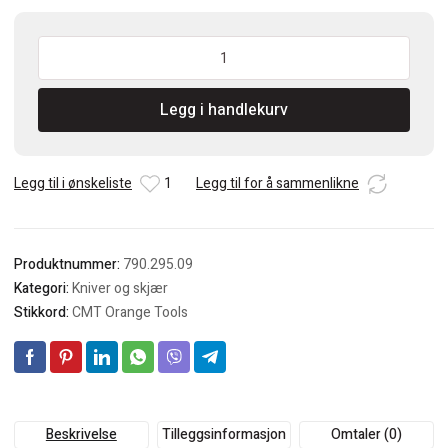
CMT
Standard
Utskiftbare
Legg i handlekurv
Kniver
-
4
skjærekanter
Legg til i ønskeliste
1
Legg til for å sammenlikne
antall
Produktnummer:
790.295.09
Kategori:
Kniver og skjær
Stikkord:
CMT Orange Tools
Beskrivelse
Tilleggsinformasjon
Omtaler (0)