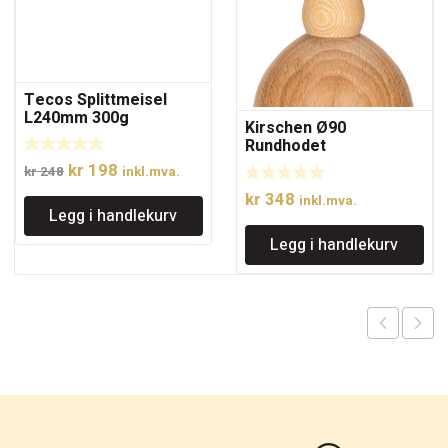
Tecos Splittmeisel
L240mm 300g
Kirschen Ø90
Rundhodet
skulptørklubbe
Opprinnelig
Nåværende
kr
198
kr
248
inkl.mva.
pris
pris
kr
348
inkl.mva.
Legg i handlekurv
var:
er:
kr 248.
kr 198.
Legg i handlekurv