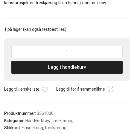
kunstprosjekter, treskjæring til en hendig «lomme»kniv.
1 på lager (kan også restbestilles)
Kirschen
Treskjærerkniv
med
Legg i handlekurv
trehåndtak
antall
Legg til i ønskeliste
Legg til for å sammenlikne
Produktnummer:
3361000
Kategorier:
Håndverktøy
,
Treskjæring
Stikkord:
Finsnekring
,
treskjæring