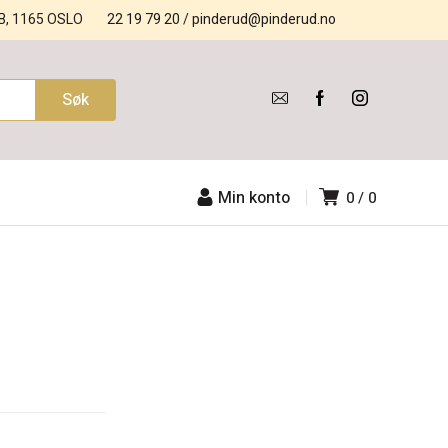
B, 1165 OSLO
22 19 79 20
/
pinderud@pinderud.no
Min konto
0
0