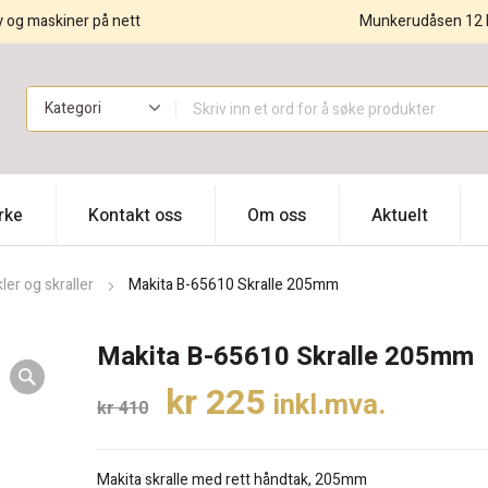
y og maskiner på nett
Munkerudåsen 12 
!
rke
Kontakt oss
Om oss
Aktuelt
ler og skraller
Makita B-65610 Skralle 205mm
Makita B-65610 Skralle 205mm
Opprinnelig
Nåværende
kr
225
inkl.mva.
kr
410
pris
pris
var:
er:
Makita skralle med rett håndtak, 205mm