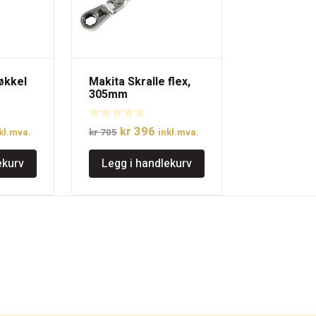
økkel
Makita Skralle flex,
305mm
lig
åværende
Opprinnelig
Nåværende
kr
396
kl.mva.
kr
705
inkl.mva.
is
pris
pris
ekurv
Legg i handlekurv
:
var:
er:
 150.
kr 705.
kr 396.