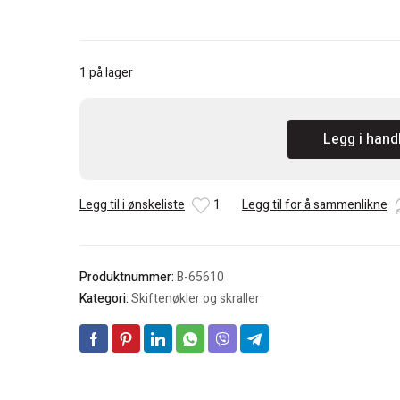
kr 410.
kr 225.
1 på lager
Makita
Legg i hand
B-
65610
Skralle
Legg til i ønskeliste
1
Legg til for å sammenlikne
205mm
antall
Produktnummer:
B-65610
Kategori:
Skiftenøkler og skraller