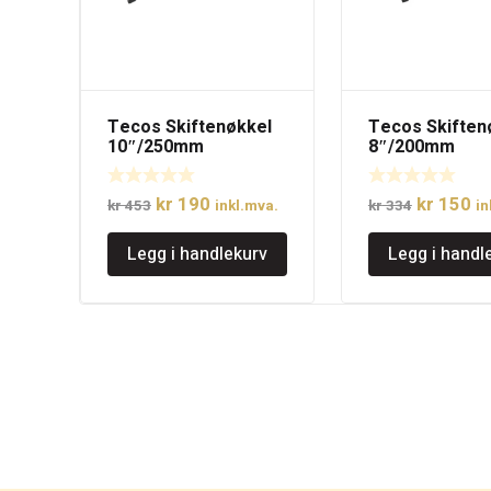
Tecos Skiftenøkkel
Tecos Skiften
10″/250mm
8″/200mm
Opprinnelig
Nåværende
Opprinne
N
kr
190
kr
150
kr
453
inkl.mva.
kr
334
in
pris
pris
pris
pr
Legg i handlekurv
Legg i handl
var:
er:
var:
er
kr 453.
kr 190.
kr 334.
kr