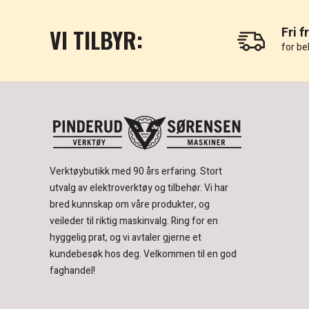
VI TILBYR:
Fri f
for be
Verktøybutikk med 90 års erfaring.
Stort
utvalg av elektroverktøy og tilbehør.
Vi har
bred kunnskap om våre produkter, og
veileder til riktig maskinvalg. Ring for en
hyggelig prat, og vi avtaler gjerne et
kundebesøk hos deg.
Velkommen til en god
faghandel!