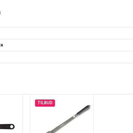
)
ta
TILBUD