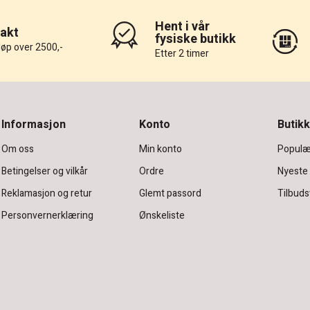
Hent i vår
rakt
fysiske butikk
løp over 2500,-
Etter 2 timer
Informasjon
Konto
Butikk
Om oss
Min konto
Populæ
Betingelser og vilkår
Ordre
Nyeste
Reklamasjon og retur
Glemt passord
Tilbuds
Personvernerklæring
Ønskeliste