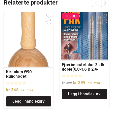
Relaterte produkter
TILBUD
Fjærbelastet dor 2 stk.
doble(0,8-1,6 & 2,4-
Kirschen Ø90
3,2mm)
Rundhodet
skulptørklubbe
Opprinnelig
Nåværende
kr
299
kr
399
inkl.mva.
pris
pris
kr
348
inkl.mva.
Legg i handlekurv
var:
er:
kr 399.
kr 299.
Legg i handlekurv