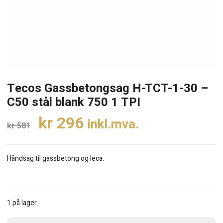
Tecos Gassbetongsag H-TCT-1-30 –
C50 stål blank 750 1 TPI
Opprinnelig
Nåværende
kr
296
inkl.mva.
kr
581
pris
pris
var:
er:
Håndsag til gassbetong og leca.
kr 581.
kr 296.
1 på lager