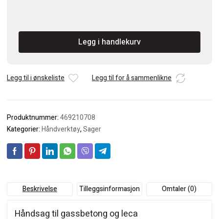
Tecos
Gassbetongsag
H-
Legg i handlekurv
TCT-
1-
30
-
Legg til i ønskeliste
Legg til for å sammenlikne
C50
stål
blank
Produktnummer:
469210708
750
1
Kategorier:
Håndverktøy
,
Sager
TPI
antall
Beskrivelse
Tilleggsinformasjon
Omtaler (0)
Håndsag til gassbetong og leca