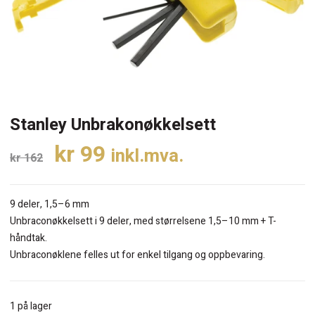
Stanley Unbrakonøkkelsett
Opprinnelig
Nåværende
kr
99
inkl.mva.
kr
162
pris
pris
var:
er:
9 deler, 1,5–6 mm
kr 162.
kr 99.
Unbraconøkkelsett i 9 deler, med størrelsene 1,5–10 mm + T-
håndtak.
Unbraconøklene felles ut for enkel tilgang og oppbevaring.
1 på lager