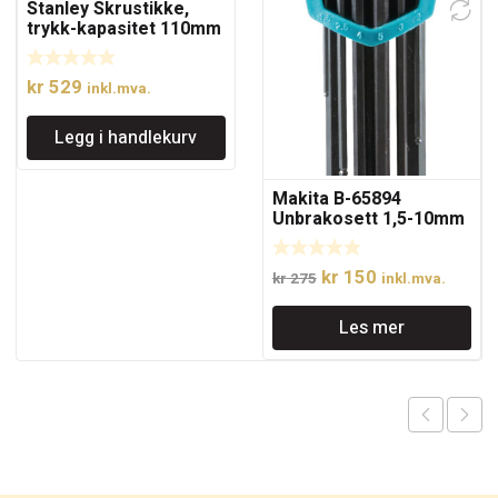
Stanley Skrustikke,
trykk-kapasitet 110mm
kr
529
inkl.mva.
Legg i handlekurv
Makita B-65894
Unbrakosett 1,5-10mm
Opprinnelig
Nåværende
kr
150
kr
275
inkl.mva.
pris
pris
Les mer
var:
er:
kr 275.
kr 150.