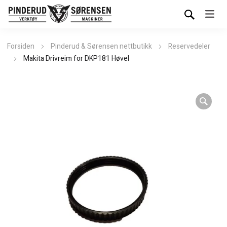
Forsiden
Pinderud & Sørensen nettbutikk
Reservedeler
Makita Drivreim for DKP181 Høvel