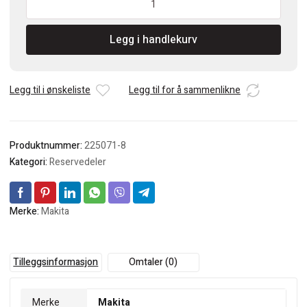
Drivreim
for
Legg i handlekurv
DKP181
Høvel
antall
Legg til i ønskeliste
Legg til for å sammenlikne
Produktnummer:
225071-8
Kategori:
Reservedeler
Merke:
Makita
Tilleggsinformasjon
Omtaler (0)
Merke
Makita