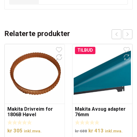
Relaterte produkter
TILBUD
Makita Drivreim for
Makita Avsug adapter
1806B Høvel
76mm
Opprinnelig
Nåværende
kr
305
kr
413
inkl.mva.
kr
688
inkl.mva.