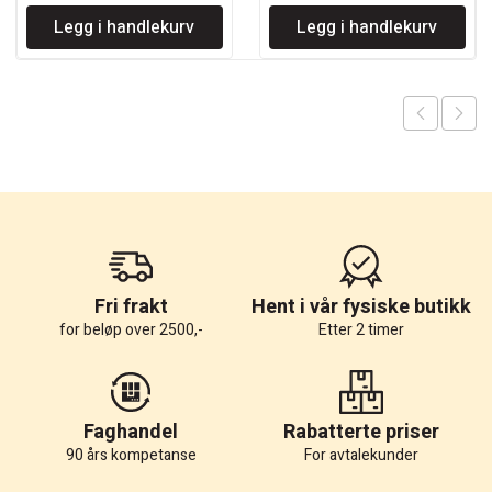
pris
pris
Legg i handlekurv
Legg i handlekurv
var:
er:
kr 688.
kr 413.
Fri frakt
Hent i vår fysiske butikk
for beløp over 2500,-
Etter 2 timer
Faghandel
Rabatterte priser
90 års kompetanse
For avtalekunder