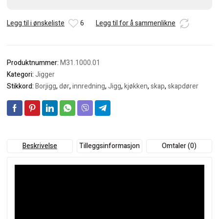
bor
antall
Legg til i ønskeliste
6
Legg til for å sammenlikne
Produktnummer:
M31.1000.01
Kategori:
Jigger
Stikkord:
Borjigg
,
dør
,
innredning
,
Jigg
,
kjøkken
,
skap
,
skapdører
Beskrivelse
Tilleggsinformasjon
Omtaler (0)