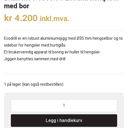
med bor
kr
4.200
inkl.mva.
Ecodrill er en robust aluminiumsjigg med Ø35 mm hengselbor og to
sidebor for hengsler med hurtiglås.
Et brukervennlig apparat til boring av huller til hengsler.
Jiggen benyttes sammen med drill.
1 på lager (kan også restbestilles)
Blum
M31.1000.01
Ecodrill
Legg i handlekurv
komplett
med